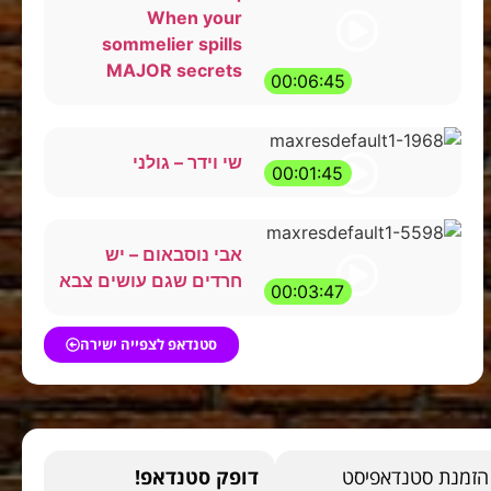
When your
sommelier spills
MAJOR secrets
00:06:45
שי וידר – גולני
00:01:45
אבי נוסבאום – יש
חרדים שגם עושים צבא
00:03:47
סטנדאפ לצפייה ישירה
הזמנת סטנדאפיסט
דופק סטנדאפ!