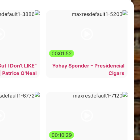
00:01:52
But I Don't LIKE
Yohay Sponder – Presidencial
| Patrice O'Neal
Cigars
00:10:29