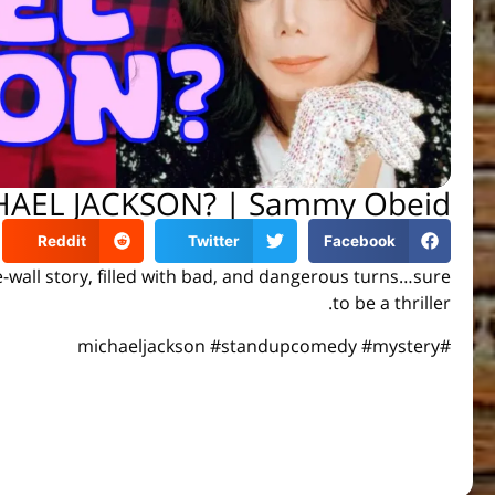
AEL JACKSON? | Sammy Obeid
Reddit
Twitter
Facebook
-wall story, filled with bad, and dangerous turns…sure
to be a thriller.
#michaeljackson #standupcomedy #mystery