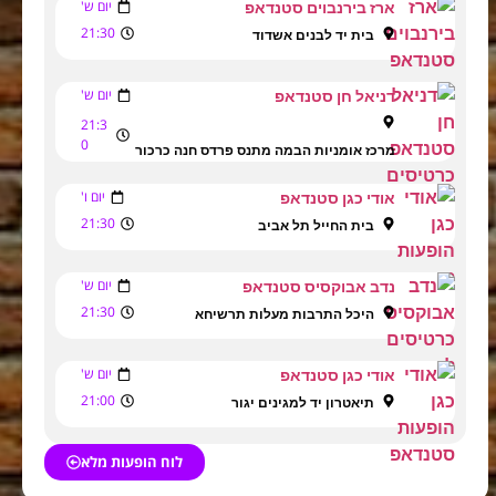
יום ש'
ארז בירנבוים סטנדאפ
21:30
בית יד לבנים אשדוד
יום ש'
דניאל חן סטנדאפ
21:3
0
מרכז אומניות הבמה מתנס פרדס חנה כרכור
יום ו'
אודי כגן סטנדאפ
21:30
בית החייל תל אביב
יום ש'
נדב אבוקסיס סטנדאפ
21:30
היכל התרבות מעלות תרשיחא
יום ש'
אודי כגן סטנדאפ
21:00
תיאטרון יד למגינים יגור
לוח הופעות מלא