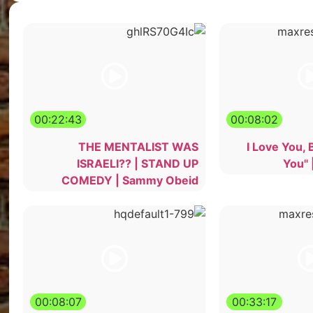
00:22:43
00:08:02
THE MENTALIST WAS
"I Love You, 
ISRAELI?? | STAND UP
You" 
COMEDY | Sammy Obeid
00:08:07
00:33:17