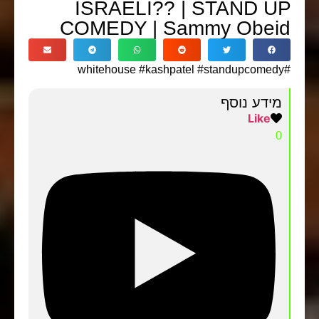
ISRAELI?? | STAND UP
COMEDY | Sammy Obeid
#whitehouse #kashpatel #standupcomedy
מידע נוסף
Like
0