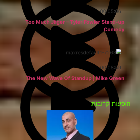
00:05:06
Too Much Jäger – Tyler Fowler Stand-up
Comedy
00:08:59
The New Wave Of Standup | Mike Green
הופעות קרובות