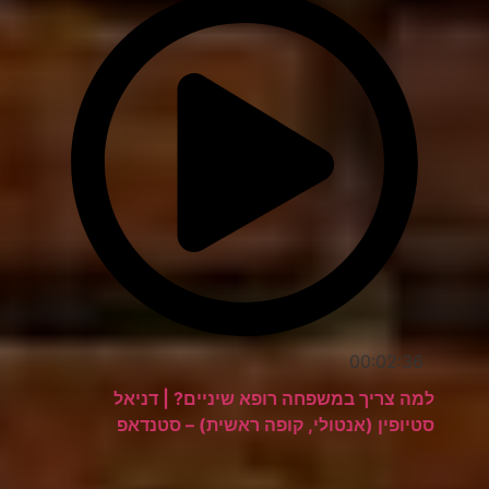
00:02:36
למה צריך במשפחה רופא שיניים? | דניאל
סטיופין (אנטולי, קופה ראשית) – סטנדאפ