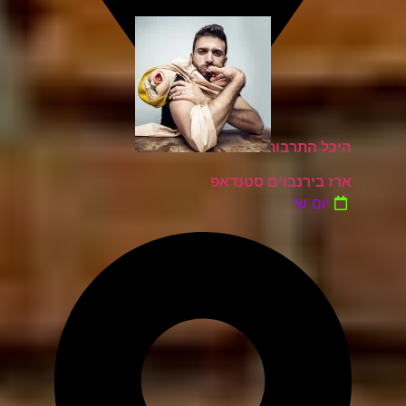
היכל התרבות כפר סבא
ארז בירנבוים סטנדאפ
יום ש'