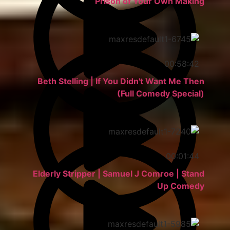
Prison of Your Own Making
00:58:42
Beth Stelling | If You Didn't Want Me Then
(Full Comedy Special)
00:01:44
Elderly Stripper | Samuel J Comroe | Stand
Up Comedy