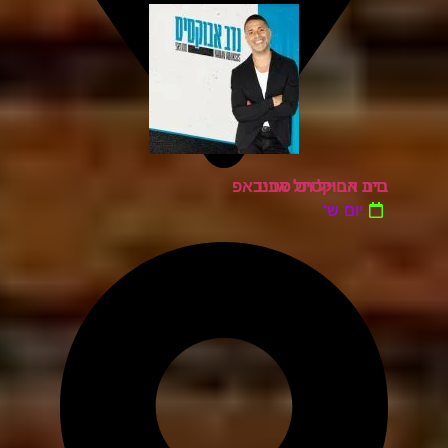
בית החייל תל אביב
נדב אבוקסיס סטנדאפ
יום ש'