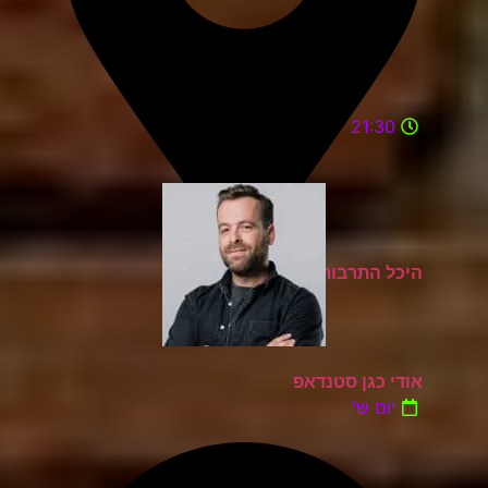
21:30
היכל התרבות מעלות תרשיחא
אודי כגן סטנדאפ
יום ש'