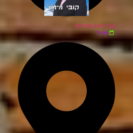
קובי מימון סטנדאפ
יום ה'