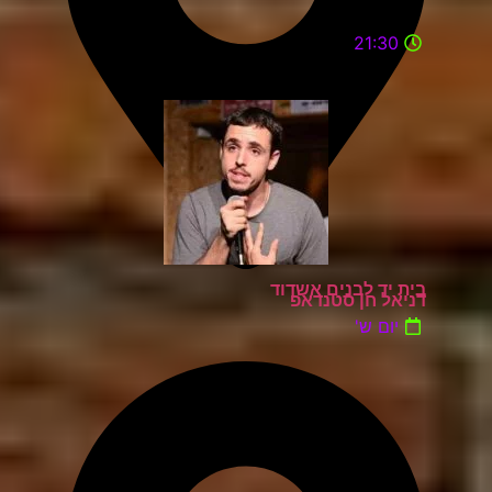
21:30
בית יד לבנים אשדוד
דניאל חן סטנדאפ
יום ש'