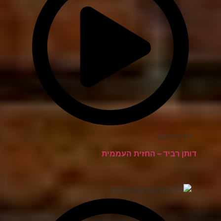
00:03:37
דותן רביד – החזית העממית