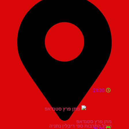
21:30
מתן פרץ סטנדאפ
היכל התרבות ספי ריבלין נתניה
יום ש'