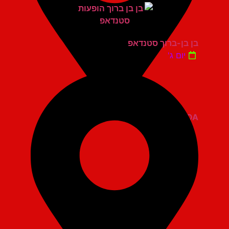
בן בן-ברוך סטנדאפ
יום ג'
ZOA קומדי בר