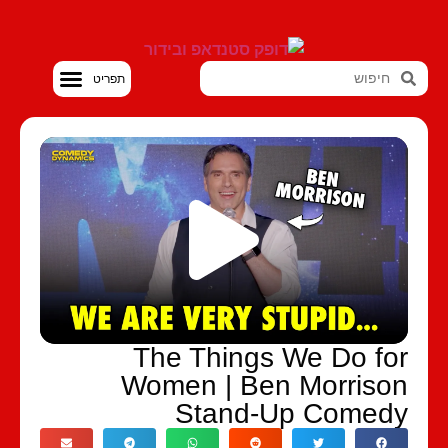
סטנדאפ VOD
The Things We Do fo
Women | Ben Morriso
Stand-Up Comed