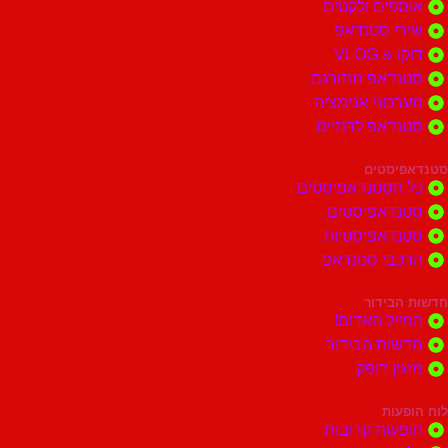
ים ולקטים
י סטנדאפ
 VLOG
דאפ מתורגם
וני אנימציה
דאפ לדתיים
סטים
הסטנדאפיסטים
דאפיסטים
דאפיסטיות
בי סטנדאפ
בידור
ל האדום!
ות הבידור
ן דופק
ות
ות קרובות