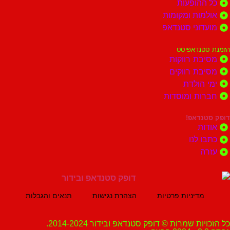
הופעות
ות ומקומות
וני סטנדאפ
נדאפיסט
ת רווקות
ת רווקים
הולדת
ות ומוסדות
נדאפ!
ת
 לנו
ה
מדיניות פרטיות
הצהרת נגישות
תנאים והגבלות
ת שמרות © דופק סטנדאפ ובידור 2014-2024.