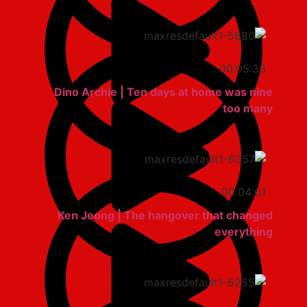
00:05:36
Dino Archie | Ten days at home was nine
too many
00:04:01
Ken Jeong | The hangover that changed
everything