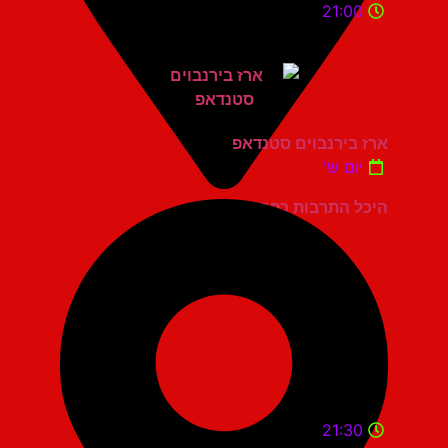
21:00
ארז בירנבוים סטנדאפ
יום ש'
היכל התרבות כפר סבא
21:30