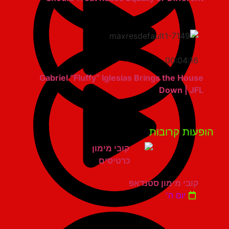
00:04:16
Gabriel “Fluffy” Iglesias Brings the House
Down | JFL
פעות קרובות
קובי מימון סטנדאפ
יום ה'