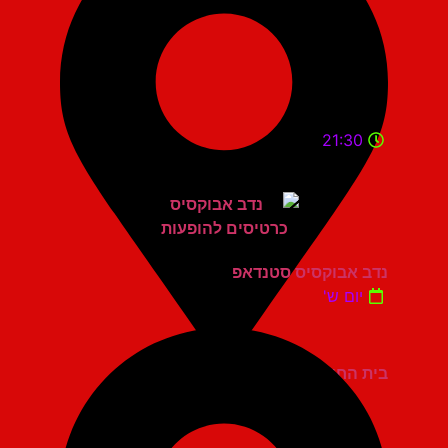
21:30
נדב אבוקסיס סטנדאפ
יום ש'
בית החייל תל אביב