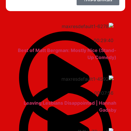
00:29:40
Best of Matt Bergman: Mostly Nice (Stand-
Up Comedy)
00:07:56
Leaving Lesbians Disappointed | Hannah
Gadsby