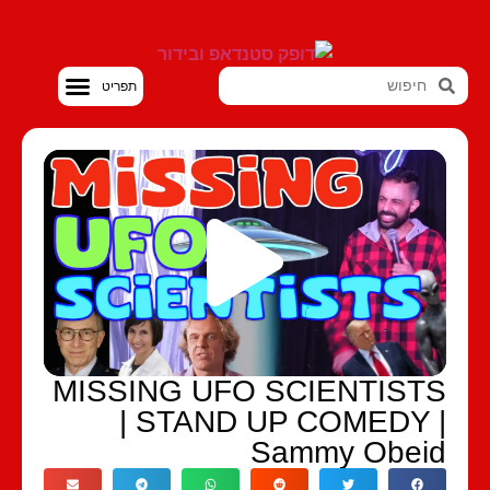
סטנדאפ VOD
MISSING UFO SCIENTIST
| STAND UP COMEDY 
Sammy Obei