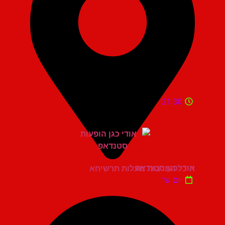
21:30
אודי כגן סטנדאפ
היכל התרבות מעלות תרשיחא
יום ש'