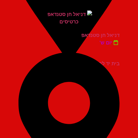
דניאל חן סטנדאפ
יום ש'
בית יד לבנים אשדוד