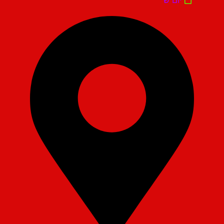
יום ש'