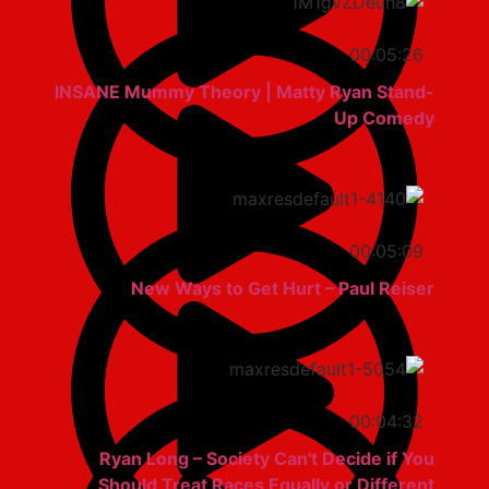
00:05:26
INSANE Mummy Theory | Matty Ryan Stand-
Up Comedy
00:05:09
New Ways to Get Hurt – Paul Reiser
00:04:32
Ryan Long – Society Can't Decide if You
Should Treat Races Equally or Different