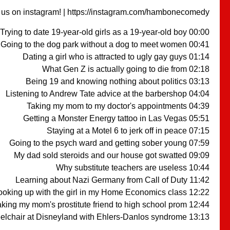
 us on instagram! | https://instagram.com/hambonecomedy/
00:00 Trying to date 19-year-old girls as a 19-year-old boy
00:41 Going to the dog park without a dog to meet women
01:14 Dating a girl who is attracted to ugly gay guys
02:18 What Gen Z is actually going to die from
03:13 Being 19 and knowing nothing about politics
04:04 Listening to Andrew Tate advice at the barbershop
04:39 Taking my mom to my doctor's appointments
05:51 Getting a Monster Energy tattoo in Las Vegas
07:15 Staying at a Motel 6 to jerk off in peace
07:59 Going to the psych ward and getting sober young
09:09 My dad sold steroids and our house got swatted
10:44 Why substitute teachers are useless
11:42 Learning about Nazi Germany from Call of Duty
12:22 Hooking up with the girl in my Home Economics class
12:44 Taking my mom's prostitute friend to high school prom
13:13 Using a wheelchair at Disneyland with Ehlers-Danlos syndrome