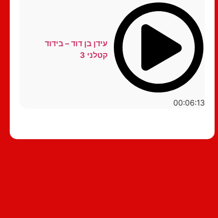
עידן בן דוד – בידוד
קטלני 3
00:06:13
סטנדאפ לצפייה ישירה