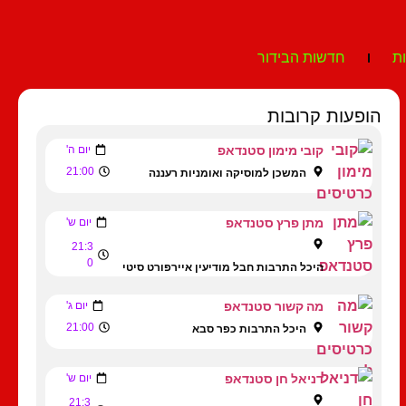
ת
חדשות הבידור
הופעות קרובות
קובי מימון סטנדאפ
יום ה'
21:00
המשכן למוסיקה ואומניות רעננה
מתן פרץ סטנדאפ
יום ש'
21:3
0
היכל התרבות חבל מודיעין איירפורט סיטי
מה קשור סטנדאפ
יום ג'
21:00
היכל התרבות כפר סבא
דניאל חן סטנדאפ
יום ש'
21:3