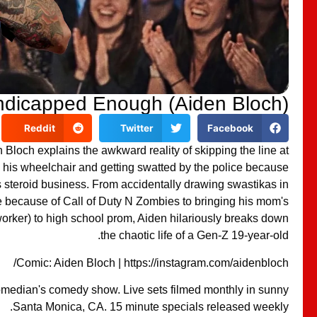
ndicapped Enough (Aiden Bloch)
Reddit
Twitter
Facebook
loch explains the awkward reality of skipping the line at
 his wheelchair and getting swatted by the police because
s steroid business. From accidentally drawing swastikas in
 because of Call of Duty N Zombies to bringing his mom's
orker) to high school prom, Aiden hilariously breaks down
the chaotic life of a Gen-Z 19-year-old.
Comic: Aiden Bloch | https://instagram.com/aidenbloch/
median's comedy show. Live sets filmed monthly in sunny
Santa Monica, CA. 15 minute specials released weekly.