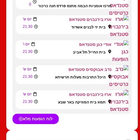
0
מרכז אומניות הבמה מתנס פרדס חנה כרכור
ארז בירנבוים סטנדאפ
יום ש'
21:30
בית יד לבנים אשדוד
אודי כגן סטנדאפ
יום ו'
21:30
בית החייל תל אביב
נדב אבוקסיס סטנדאפ
יום ש'
21:30
היכל התרבות מעלות תרשיחא
ארז בירנבוים סטנדאפ
יום ש'
21:30
תמוז בית המוזיקה באר שבע
לוח הופעות מלא