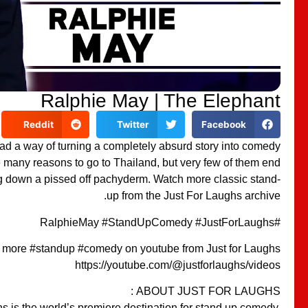
Ralphie May | The Elephant
Reddit
Twitter
Facebook
d a way of turning a completely absurd story into comedy
e many reasons to go to Thailand, but very few of them end
g down a pissed off pachyderm. Watch more classic stand-
up from the Just For Laughs archive.
#RalphieMay #StandUpComedy #JustForLaughs
 more #standup #comedy on youtube from Just for Laughs
https://youtube.com/@justforlaughs/videos
ABOUT JUST FOR LAUGHS :
s is the world’s premiere destination for stand up comedy.