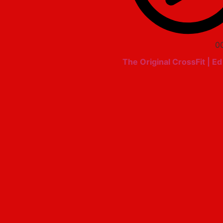
0
The Original CrossFit | E