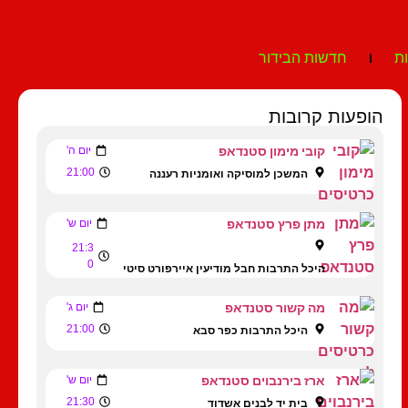
ת
חדשות הבידור
הופעות קרובות
קובי מימון סטנדאפ
יום ה'
21:00
המשכן למוסיקה ואומניות רעננה
מתן פרץ סטנדאפ
יום ש'
21:3
0
היכל התרבות חבל מודיעין איירפורט סיטי
מה קשור סטנדאפ
יום ג'
21:00
היכל התרבות כפר סבא
ארז בירנבוים סטנדאפ
יום ש'
21:30
בית יד לבנים אשדוד