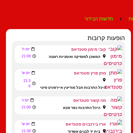
ת
חדשות הבידור
הופעות קרובות
קובי מימון סטנדאפ
יום ה'
21:00
המשכן למוסיקה ואומניות רעננה
מתן פרץ סטנדאפ
יום ש'
21:3
0
היכל התרבות חבל מודיעין איירפורט סיטי
מה קשור סטנדאפ
יום ג'
21:00
היכל התרבות כפר סבא
ארז בירנבוים סטנדאפ
יום ש'
21:30
בית יד לבנים אשדוד