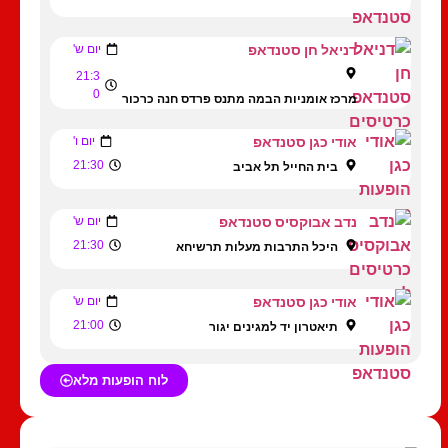
דניאל חן סטנדאפ
יום ש'
21:3
0
מרכז אומניות הבמה מתנס פרדס חנה כרכור
אודי כגן סטנדאפ
יום ו'
21:30
בית החייל תל אביב
נדב אבוקסיס סטנדאפ
יום ש'
21:30
היכל התרבות מעלות תרשיחא
אודי כגן סטנדאפ
יום ש'
21:00
תיאטרון יד למגינים יגור
לוח הופעות מלא