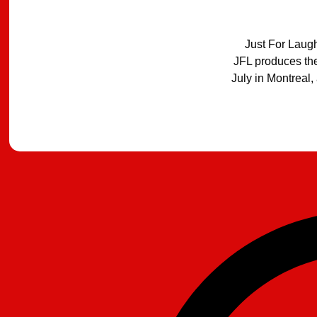
Just For Laugh
JFL produces the
July in Montreal,
מצאתם טעות?