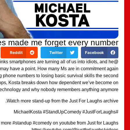
es made me forget every number
Reddit
Twitter
Facebook
inks smartphones are turning all of us into idiots, and he
may have a point. How many Ms are in commitment again?
g phone numbers to losing basic survival skills the second
rops, Kosta breaks down how dependent we’ve become on
technology and why nobody remembers anything anymore.
Watch more stand-up from the Just For Laughs archive.
#MichaelKosta #StandUpComedy #JustForLaughs
 more #standup #comedy on youtube from Just for Laughs
https://youtube.com/@justforlaughs/videos