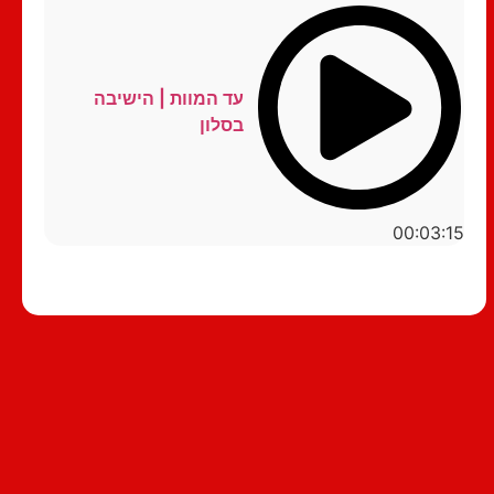
עד המוות | הישיבה
בסלון
00:03:15
סטנדאפ לצפייה ישירה