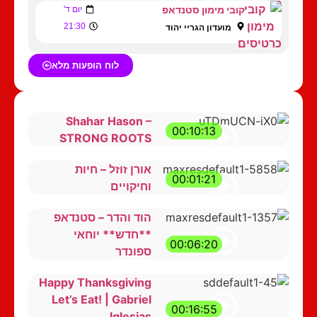
קובי מימון סטנדאפ
יום ד'
21:30
מועדון הגריי יהוד
לוח הופעות מלא
Shahar Hason –
00:10:13
STRONG ROOTS
אורן זוזל – חיות
00:01:21
וחיקויים
הוד והדר – סטנדאפ
**חדש** יוחאי
00:06:20
ספונדר
Happy Thanksgiving
Let’s Eat! | Gabriel
00:16:55
Iglesias