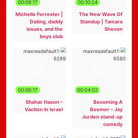
00:06:17
00:10:24
Michelle Forrester |
The New Wave Of
Dating, daddy
Standup | Tamara
issues, and the
Shevon
boys club
00:06:17
00:04:02
Shahar Hason –
Becoming A
Vaction In Israel
Boomer – Jay
Jurden stand-up
comedy