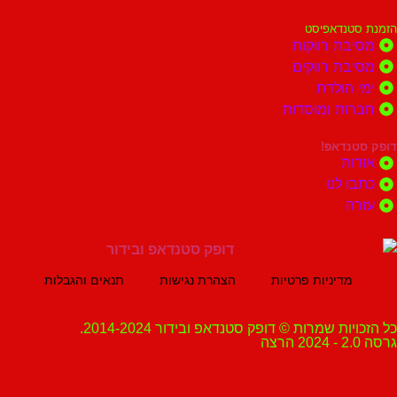
נדאפיסט
ת רווקות
ת רווקים
הולדת
ות ומוסדות
נדאפ!
ת
 לנו
ה
מדיניות פרטיות
הצהרת נגישות
תנאים והגבלות
ת שמרות © דופק סטנדאפ ובידור 2014-2024.