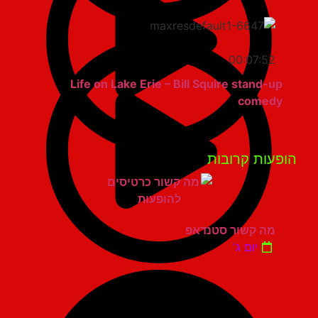
00:07:52
Life on Lake Erie – Bill Squire stand-up
comedy
פעות קרובות
מה קשור סטנדאפ
יום ג'