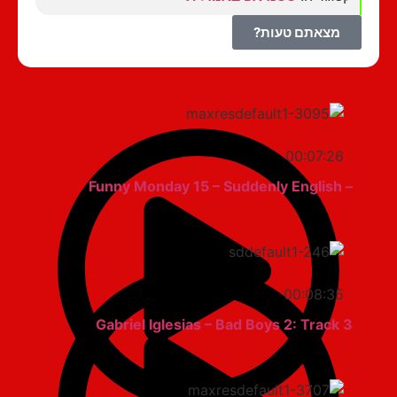
מצאתם טעות?
00:07:26
– Funny Monday 15 – Suddenly English
00:08:35
Gabriel Iglesias – Bad Boys 2: Track 3