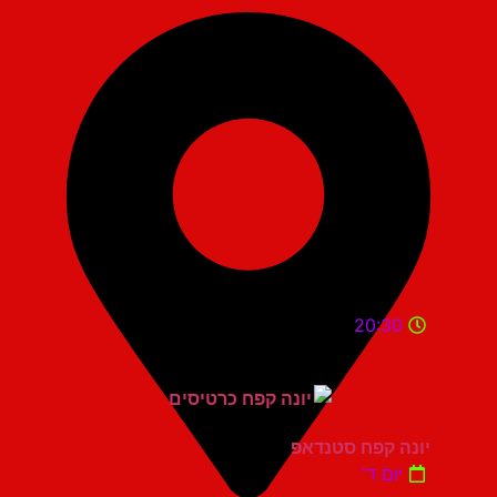
20:30
יונה קפח סטנדאפ
יום ד'