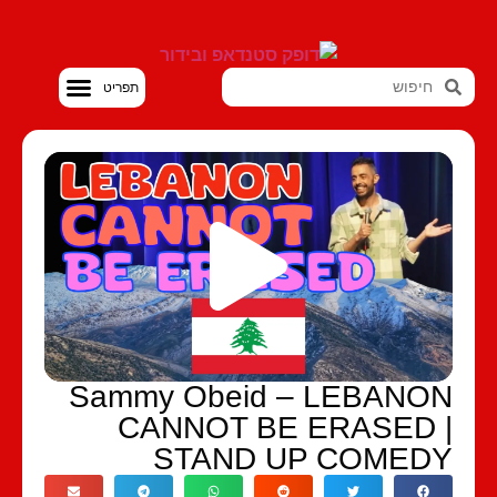
סטנדאפ VOD
Sammy Obeid – LEBANO
CANNOT BE ERASED 
STAND UP COMED