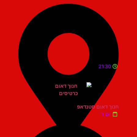
21:30
חנוך דאום סטנדאפ
יום ד'