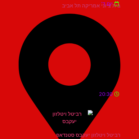
יום ד'
בית ציוני אמריקה תל אביב
20:30
רביטל ויטלזון יעקבס סטנדאפ