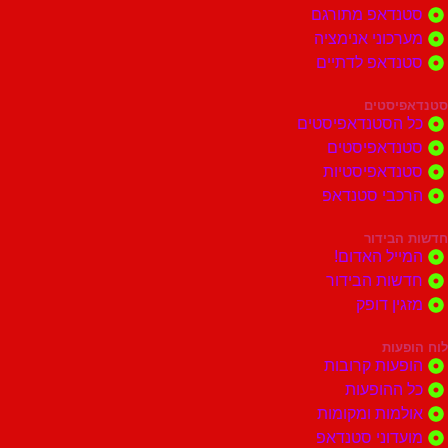
דאפ מתורגם
וני אנימציה
דאפ לדתיים
סטים
הסטנדאפיסטים
דאפיסטים
דאפיסטיות
בי סטנדאפ
בידור
ל האדום!
ות הבידור
ן דופק
ות
ות קרובות
הופעות
ות ומקומות
וני סטנדאפ