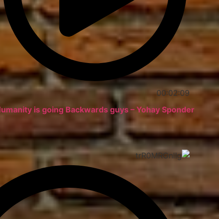
00:02:09
umanity is going Backwards guys – Yohay Sponder