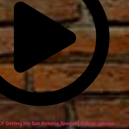
00:09:55
LY Getting His San Antonio Special | Gabriel Iglesias