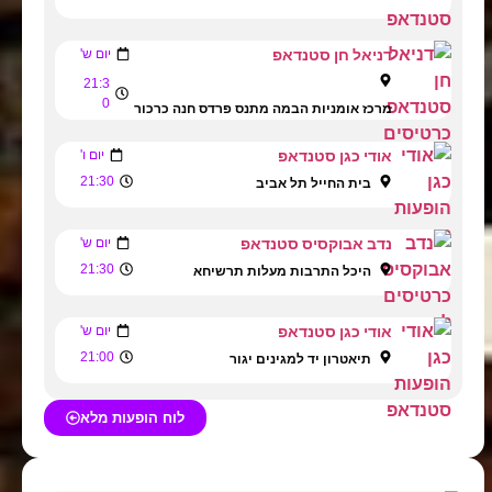
דניאל חן סטנדאפ
יום ש'
21:3
0
מרכז אומניות הבמה מתנס פרדס חנה כרכור
אודי כגן סטנדאפ
יום ו'
21:30
בית החייל תל אביב
נדב אבוקסיס סטנדאפ
יום ש'
21:30
היכל התרבות מעלות תרשיחא
אודי כגן סטנדאפ
יום ש'
21:00
תיאטרון יד למגינים יגור
לוח הופעות מלא