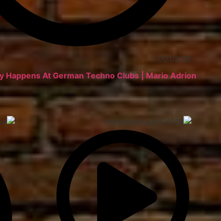
00:03:38
y Happens At German Techno Clubs | Mario Adrion