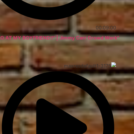
00:09:00
"HAVE A GO AT MY BOYFRIEND!!" | Jimmy Carr Crowd Work