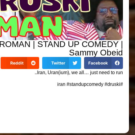
FROMAN | STAND UP COMEDY |
Sammy Obeid
Reddit
Twitter
Facebook
Iran, Uran(ium), we all… just need to run..
#iran #standupcomedy #druski