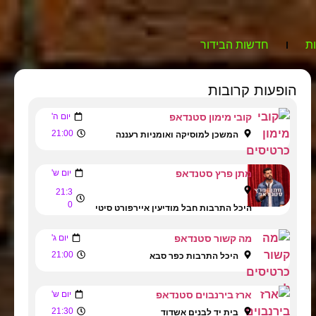
ת
חדשות הבידור
הופעות קרובות
קובי מימון סטנדאפ
יום ה'
21:00
המשכן למוסיקה ואומניות רעננה
מתן פרץ סטנדאפ
יום ש'
21:3
0
היכל התרבות חבל מודיעין איירפורט סיטי
מה קשור סטנדאפ
יום ג'
21:00
היכל התרבות כפר סבא
ארז בירנבוים סטנדאפ
יום ש'
21:30
בית יד לבנים אשדוד