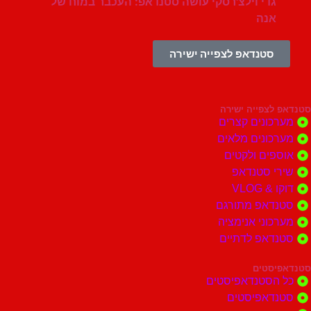
גדי וילצ'רסקי עושה סטנדאפ: העכבר במוח של
אנה
סטנדאפ לצפייה ישירה
צפייה ישירה
ונים קצרים
ונים מלאים
ים ולקטים
י סטנדאפ
 VLOG
דאפ מתורגם
וני אנימציה
דאפ לדתיים
סטים
הסטנדאפיסטים
דאפיסטים