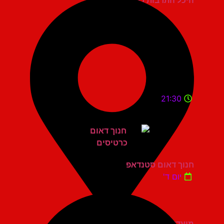
היכל התרבות כפר סבא
21:30
חנוך דאום סטנדאפ
יום ד'
מועדון הגריי יהוד