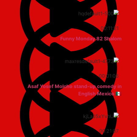
00:11:21
Funny Monday 82 Shalom
00:01:06
Asaf Yosef Molcho stand-up comedy in
English Mexico 🇲🇽
00:21:07