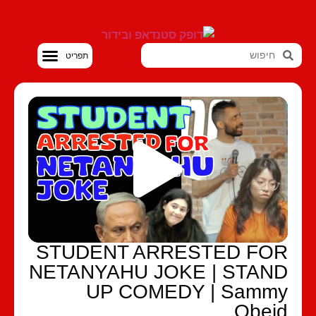
סטנדאפ VOD
STUDENT ARRESTED FO
NETANYAHU JOKE | STAN
UP COMEDY | Samm
Obei