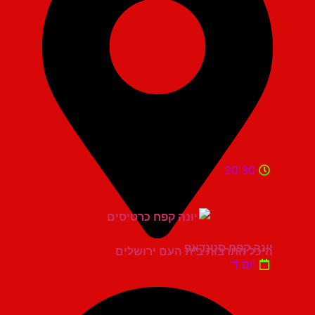
20:30
יונה קפח סטנדאפ
היכל התרבות בית העם ירושלים
יום ד'