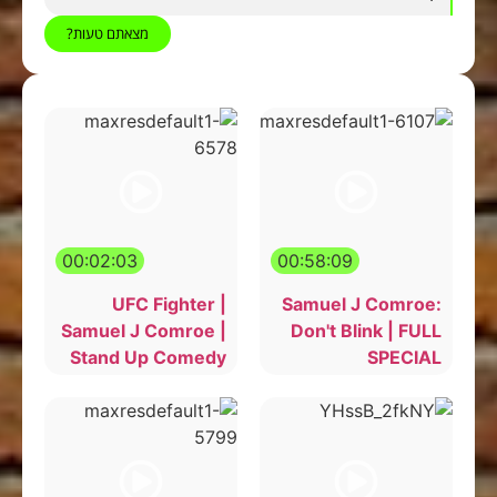
מצאתם טעות?
00:02:03
00:58:09
UFC Fighter |
Samuel J Comroe:
Samuel J Comroe |
Don't Blink | FULL
Stand Up Comedy
SPECIAL