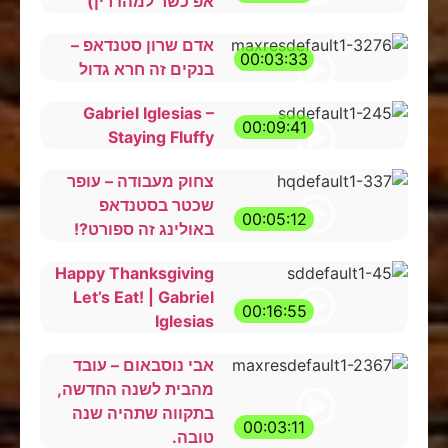
אפ כשר למהדרין)
אדם שרון סטנדאפ –
00:03:33
בנקים זה חרא גדול
Gabriel Iglesias –
00:09:41
Staying Fluffy
צחוק מעבודה – עופר
שכטר בסטנדאפ
00:05:12
באולינג זה ספורט?!
Happy Thanksgiving
Let’s Eat! | Gabriel
00:16:55
Iglesias
אבי נוסבאום – עובד
מהבית לשנה החדשה,
בתקווה שתהיה שנה
00:03:11
טובה.