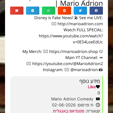
| Mario Adrion
Disney is Fake News! 🎤 See me LIVE:
👉🏻 http://marioadrion.com
Watch FULL SPECIAL:
https://www.youtube.com/watch?
v=0E54LoeEdUc
👕 My Merch: 👉🏻 https://marioadrion.shop
🥕 Main YT Channel:
👉🏻 https://youtube.com/@MarioAdrion2
📸 Instagram: 👉🏻 @marioadrion
מידע נוסף
Like
0
Mario Adrion Comedy
ת פרסום: 02-06-2026
קטגוריה:
סטנדאפ באנגלית