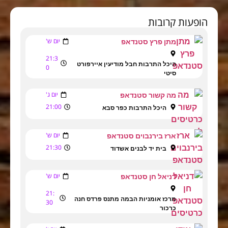
הופעות קרובות
יום ש'
מתן פרץ סטנדאפ
21:3
היכל התרבות חבל מודיעין איירפורט
0
סיטי
יום ג'
מה קשור סטנדאפ
21:00
היכל התרבות כפר סבא
יום ש'
ארז בירנבוים סטנדאפ
21:30
בית יד לבנים אשדוד
יום ש'
דניאל חן סטנדאפ
21:
מרכז אומניות הבמה מתנס פרדס חנה
30
כרכור