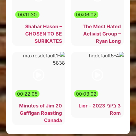
00:11:30
00:06:02
Shahar Hason –
The Most Hated
CHOSEN TO BE
Activist Group –
SURIKATES
Ryan Long
00:22:05
00:03:02
3 ביוני 2023 – Lior
20 Minutes of Jim
Gaffigan Roasting
Rom
Canada