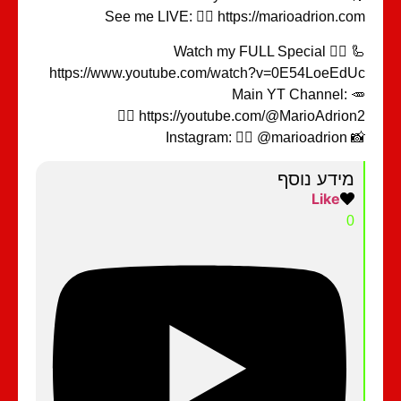
See me LIVE: 👉🏻 https://marioadrion.c
🦾 Watch my FULL Special 👉🏻
https://www.youtube.com/watch?v=0E54LoeEd
🥕 Main YT Channel:
👉🏻 https://youtube.com/@MarioAdrio
📸 Instagram: 👉
מידע נוסף
Like
0