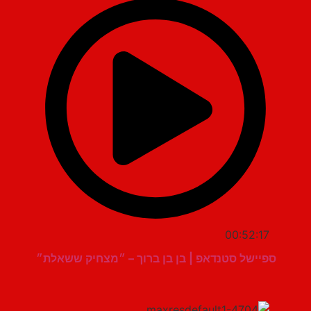
00:52:17
ספיישל סטנדאפ | בן בן ברוך – ״מצחיק ששאלת״