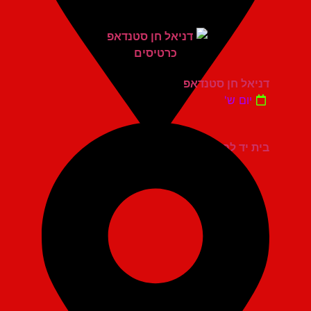
דניאל חן סטנדאפ
יום ש'
בית יד לבנים אשדוד