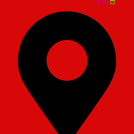
יום ש'