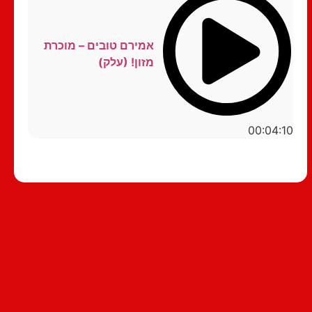
אמירם טובים – מוכרת
מזון! (עלק)
00:04:10
סטנדאפ לצפייה ישירה