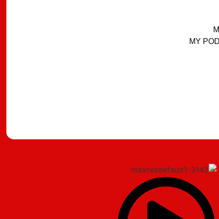
M
MY PODC
מצאתם טעות?