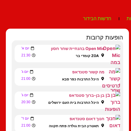
ת
חדשות הבידור
הופעות קרובות
Open Mic בהנחיית שחר חסון
יום א'
21:30
ZOA קומדי בר
מה קשור סטנדאפ
יום ג'
21:00
היכל התרבות כפר סבא
בן בן-ברוך סטנדאפ
יום ג'
20:30
היכל התרבות בית העם ירושלים
חנוך דאום סטנדאפ
יום ד'
21:00
תאטרון הבית גולדה פתח תקווה