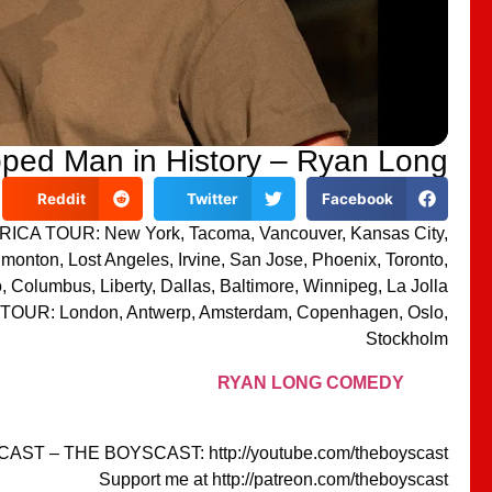
ped Man in History – Ryan Long
Reddit
Twitter
Facebook
CA TOUR: New York, Tacoma, Vancouver, Kansas City,
onton, Lost Angeles, Irvine, San Jose, Phoenix, Toronto,
, Columbus, Liberty, Dallas, Baltimore, Winnipeg, La Jolla,
OUR: London, Antwerp, Amsterdam, Copenhagen, Oslo,
Stockholm
RYAN LONG COMEDY
AST – THE BOYSCAST: http://youtube.com/theboyscast
Support me at http://patreon.com/theboyscast