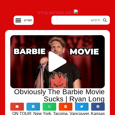
סטנדאפ VOD
Obviously The Barbie Movi
Sucks | Ryan Lon
ON TOUR: New York, Tacoma, Vancouver, Kans