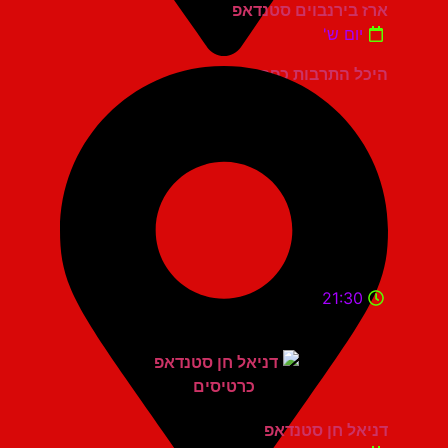
ארז בירנבוים סטנדאפ
יום ש'
היכל התרבות כפר סבא
21:30
דניאל חן סטנדאפ