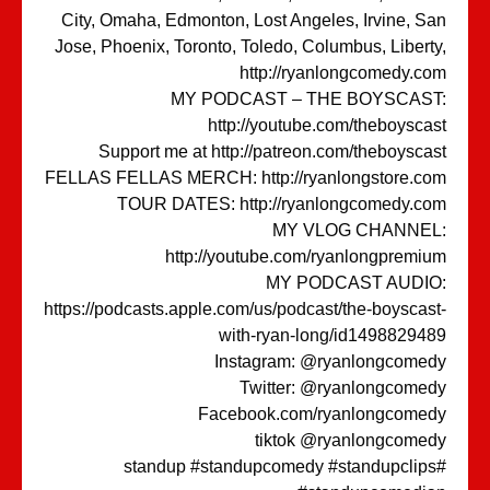
City, Omaha, Edmonton, Lost Angeles, Irvine, S
Jose, Phoenix, Toronto, Toledo, Columbus, Libert
http://ryanlongcomedy.c
MY PODCAST – THE BOYSCAST
http://youtube.com/theboysca
Support me at http://patreon.com/theboysca
FELLAS FELLAS MERCH: http://ryanlongstore.c
TOUR DATES: http://ryanlongcomedy.c
MY VLOG CHANNEL
http://youtube.com/ryanlongpremi
MY PODCAST AUDIO
https://podcasts.apple.com/us/podcast/the-boyscas
with-ryan-long/id14988294
Instagram: @ryanlongcome
Twitter: @ryanlongcome
Facebook.com/ryanlongcome
tiktok @ryanlongcome
#standup #standupcomedy #standupclips