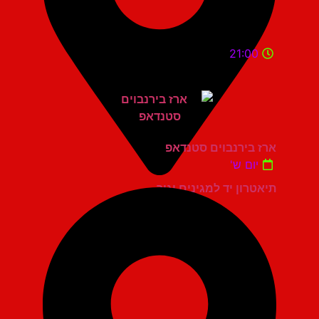
21:00
ארז בירנבוים סטנדאפ
יום ש'
תיאטרון יד למגינים יגור