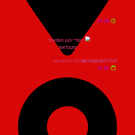
21:30
אודי כגן סטנדאפ
היכל התרבות מעלות תרשיחא
יום ש'