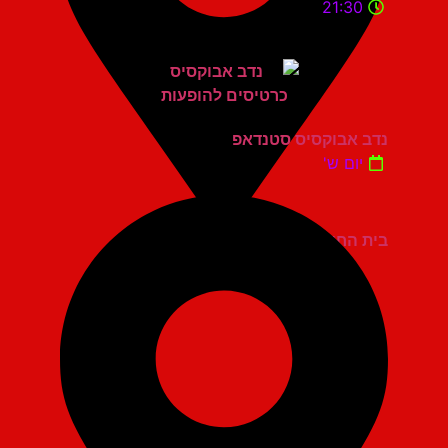
21:30
נדב אבוקסיס סטנדאפ
יום ש'
בית החייל תל אביב