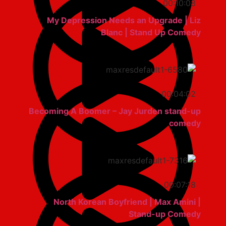
00:10:08
My Depression Needs an Upgrade | Liz
Blanc | Stand Up Comedy
00:04:02
Becoming A Boomer – Jay Jurden stand-up
comedy
00:07:18
North Korean Boyfriend | Max Amini |
Stand-up Comedy