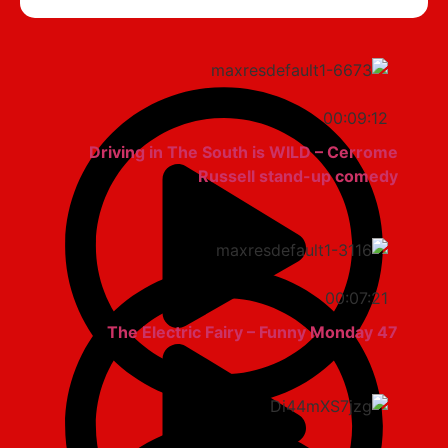
00:09:12
Driving in The South is WILD – Cerrome
Russell stand-up comedy
00:07:21
The Electric Fairy – Funny Monday 47