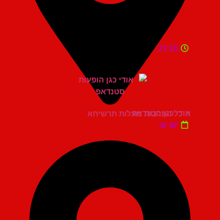
21:30
אודי כגן סטנדאפ
היכל התרבות מעלות תרשיחא
יום ש'