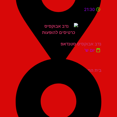
21:30
נדב אבוקסיס סטנדאפ
יום ש'
בית החייל תל אביב