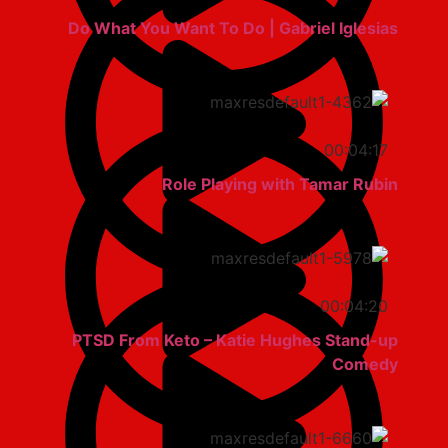
Do What You Want To Do | Gabriel Iglesias
00:04:17
Role Playing with Tamar Rubin
00:04:20
PTSD From Keto – Katie Hughes Stand-up
Comedy