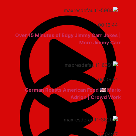
00:16:44
Over 15 Minutes of Edgy Jimmy Carr Jokes |
More Jimmy Carr
00:05:51
German Roasts American Food 🇺🇸 Mario
Adrion | Crowd Work
00:04:47