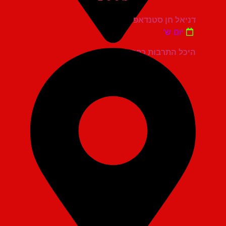
דניאל חן סטנדאפ
יום ש'
היכל התרבות כפר סבא