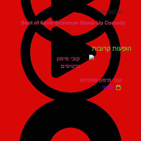
00:30:30
Best of Kevin Bozeman Stand-Up Comedy
פעות קרובות
קובי מימון סטנדאפ
יום ה'