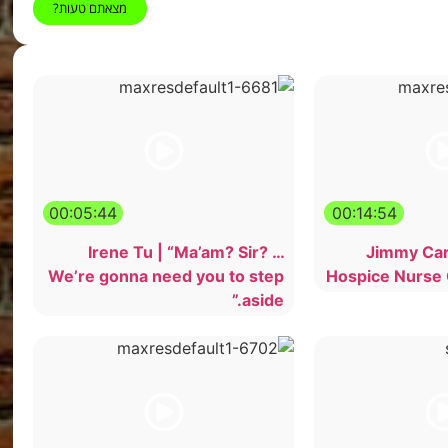
מצאתם טעות?
00:05:44
00:14:54
Irene Tu | “Ma’am? Sir? …
Jimmy Car
We’re gonna need you to step
Hospice Nurse
aside.”