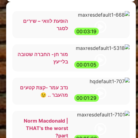
הופעת לוואי – שירים
לסגר
00:03:19
מור חן- החברה שטובה
בלייעץ
00:01:05
נדב עמר -קצת קטעים
מהעבר .. 😉
00:01:29
Norm Macdonald |
THAT's the worst
part?