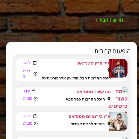
חדשות הבידור
הופעות קרובות
יום ש'
מתן פרץ סטנדאפ
21:3
0
היכל התרבות חבל מודיעין איירפורט סיטי
יום ג'
מה קשור סטנדאפ
21:00
היכל התרבות כפר סבא
יום ש'
ארז בירנבוים סטנדאפ
21:30
בית יד לבנים אשדוד