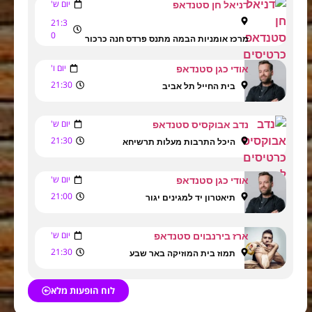
יום ש'
דניאל חן סטנדאפ
21:3
0
מרכז אומניות הבמה מתנס פרדס חנה כרכור
יום ו'
אודי כגן סטנדאפ
21:30
בית החייל תל אביב
יום ש'
נדב אבוקסיס סטנדאפ
21:30
היכל התרבות מעלות תרשיחא
יום ש'
אודי כגן סטנדאפ
21:00
תיאטרון יד למגינים יגור
יום ש'
ארז בירנבוים סטנדאפ
21:30
תמוז בית המוזיקה באר שבע
לוח הופעות מלא