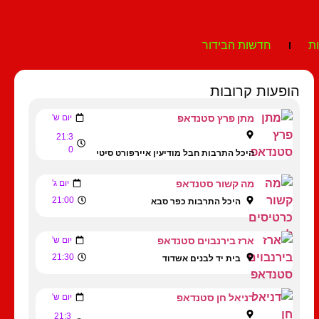
ת
חדשות הבידור
הופעות קרובות
מתן פרץ סטנדאפ
יום ש'
21:3
0
היכל התרבות חבל מודיעין איירפורט סיטי
מה קשור סטנדאפ
יום ג'
21:00
היכל התרבות כפר סבא
ארז בירנבוים סטנדאפ
יום ש'
21:30
בית יד לבנים אשדוד
דניאל חן סטנדאפ
יום ש'
21:3