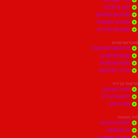
דוקו & VLOG
סטנדאפ מתורגם
מערכוני אנימציה
סטנדאפ לדתיים
סטנדאפיסטים
כל הסטנדאפיסטים
סטנדאפיסטים
סטנדאפיסטיות
הרכבי סטנדאפ
חדשות הבידור
המייל האדום!
חדשות הבידור
מזגין דופק
לוח הופעות
הופעות קרובות
כל ההופעות
אולמות ומקומות