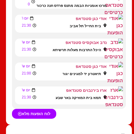
0
מרכז אומניות הבמה מתנס פרדס חנה כרכור
אודי כגן סטנדאפ
יום ו'
21:30
בית החייל תל אביב
נדב אבוקסיס סטנדאפ
יום ש'
21:30
היכל התרבות מעלות תרשיחא
אודי כגן סטנדאפ
יום ש'
21:00
תיאטרון יד למגינים יגור
ארז בירנבוים סטנדאפ
יום ש'
21:30
תמוז בית המוזיקה באר שבע
לוח הופעות מלא