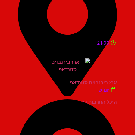
21:00
ארז בירנבוים סטנדאפ
יום ש'
היכל התרבות כפר סבא