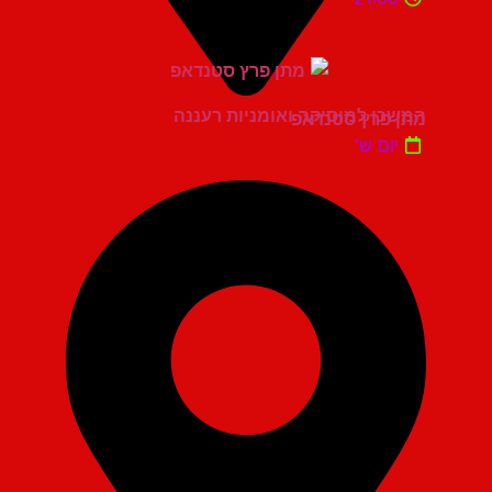
המשכן למוסיקה ואומניות רעננה
מתן פרץ סטנדאפ
יום ש'