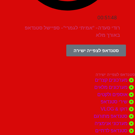
00:51:48
רודי סעדה- "אמיתי לגמרי"- ספיישל סטנדאפ
באורך מלא
סטנדאפ לצפייה ישירה
צפייה ישירה
ונים קצרים
ונים מלאים
ים ולקטים
י סטנדאפ
 VLOG
דאפ מתורגם
וני אנימציה
דאפ לדתיים