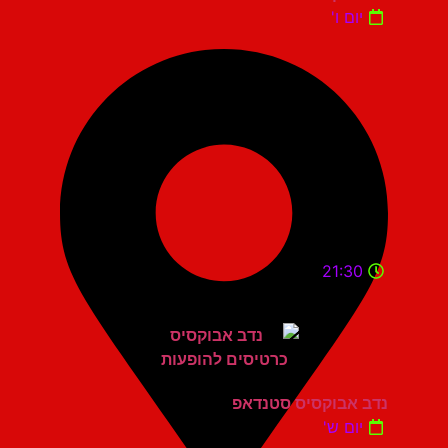
יום ו'
21:30
נדב אבוקסיס סטנדאפ
יום ש'