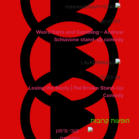
00:03:07
Weird Diets and Gambling – Andrew
Schiavone stand-up comedy
00:03:48
Losing the Booty | Pat Brown Stand-Up
Comedy
פעות קרובות