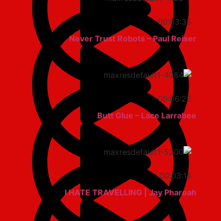
00:03:35
Never Trust Robots – Paul Reiser
00:06:22
Butt Glue – Lace Larrabee
00:03:14
I HATE TRAVELLING | Jay Pharoah