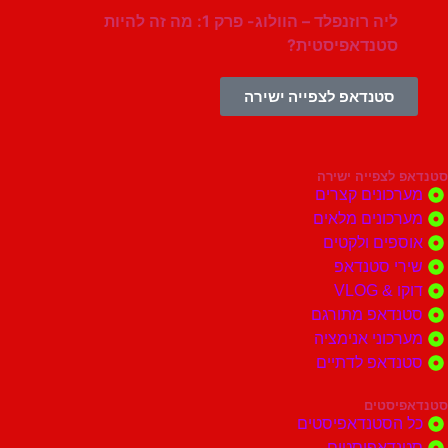
ליה רוזנפלד – הוולוג- פרק 1: מה זה להיות
סטנדאפיסטית?
סטנדאפ לצפייה ישירה
צפייה ישירה
ונים קצרים
ונים מלאים
ים ולקטים
י סטנדאפ
 VLOG
דאפ מתורגם
וני אנימציה
דאפ לדתיים
סטים
הסטנדאפיסטים
דאפיסטים