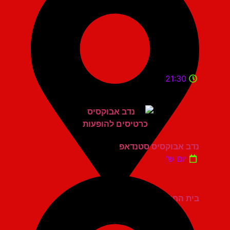
21:30
נדב אבוקסיס סטנדאפ
יום ש'
בית החייל תל אביב