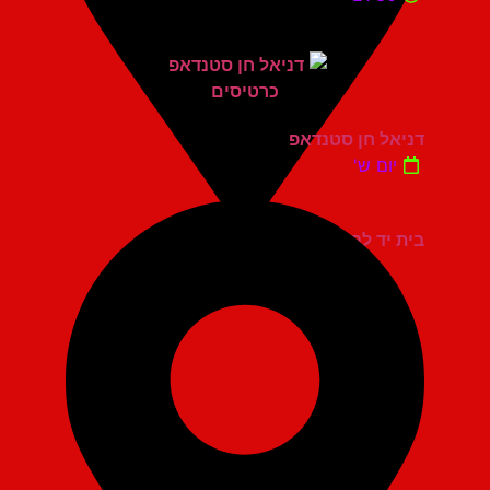
דניאל חן סטנדאפ
יום ש'
בית יד לבנים אשדוד