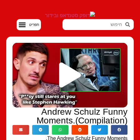
סטנדאפ VOD
Andrew Schulz Funn
Moments.(Compilation
The Andrew Schulz Funny Moment