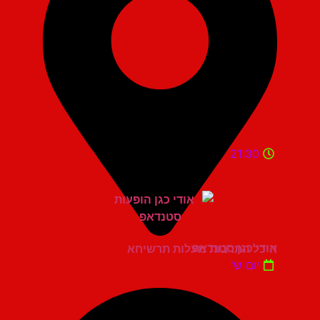
21:30
אודי כגן סטנדאפ
היכל התרבות מעלות תרשיחא
יום ש'