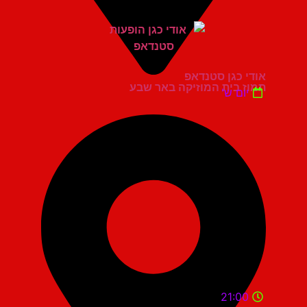
אודי כגן סטנדאפ
תמוז בית המוזיקה באר שבע
יום ש'
21:00