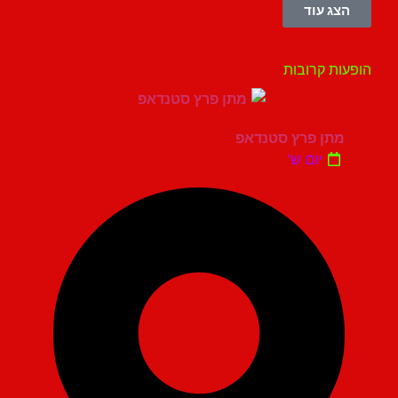
הצג עוד
עות קרובות
מתן פרץ סטנדאפ
יום ש'