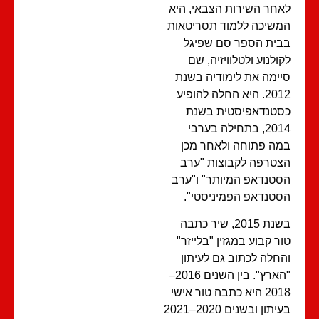
חר השירות הצבאי, היא
שיכה ללמוד תסריטאות
ית הספר סם שפיגל
ולנוע ולטלוויזיה, שם
ימה את לימודיה בשנת
2012. היא החלה להופיע
טנדאפיסטית בשנת
2014, בתחילה בערבי
ה פתוחה ולאחר מכן
טרפה לקבוצות "ערב
טנדאפ המיותר" ו"ערב
טנדאפ הפמיניסטי".
בשנת 2015, שיר כתבה
ר קבוע במגזין "בלייזר"
חלה לכתוב גם לעיתון
"הארץ". בין השנים 2016–
2018 היא כתבה טור אישי
בעיתון ובשנים 2020–2021