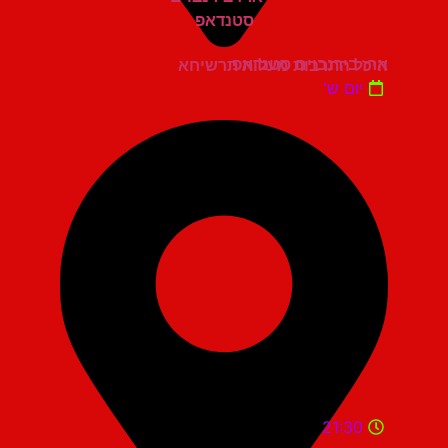
ארז בירנבוים סטנדאפ
היכל התרבות מעלות תרשיחא
יום ש'
21:30