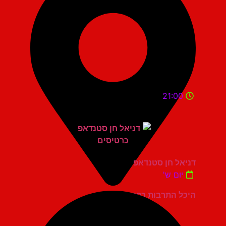
21:00
דניאל חן סטנדאפ
יום ש'
היכל התרבות כפר סבא