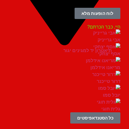
לוח הופעות מלא
, כבר הכרתם?
 גרייניק
תיאטרון יד למגינים יגור
 יצחקי
אנו אידלמן
ר טייכנר
ל סמו
ת חוגי
כל הסטנדאפיסטים