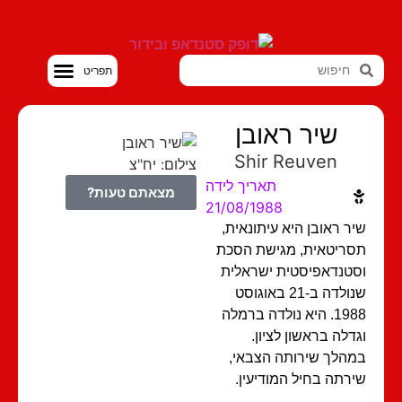
סטנדאפ VOD
שיר ראובן
Shir Reuven
צילום: יח"צ
תאריך לידה
מצאתם טעות?
21/08/1988
ר ראובן היא עיתונאית,
ריטאית, מגישת הסכת
טנדאפיסטית ישראלית
שנולדה ב-21 באוגוסט
1988. היא נולדה ברמלה
דלה בראשון לציון.
הלך שירותה הצבאי,
רתה בחיל המודיעין.