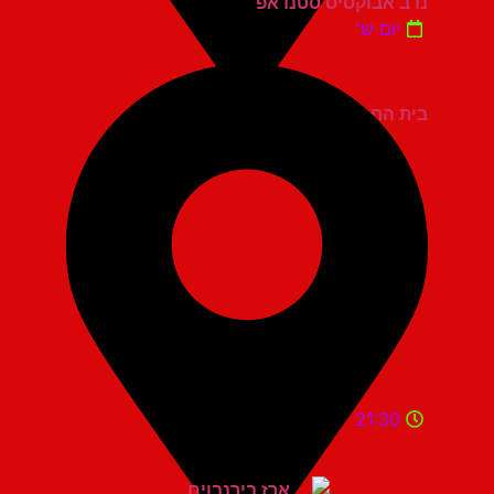
נדב אבוקסיס סטנדאפ
יום ש'
בית החייל תל אביב
21:30