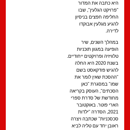
א כתבה את המדור
רויקט הגלעין", שבו
ליפה חפצים בניסיון
גיע מגלעין אבוקדו
ירה.
הלך השנים, שיר
פיעה במגוון תוכניות
וויזיה ופרויקטים ייחודיים.
בשנת 2020 היא החלה
גיש פודקאסט בשם
הסכת שאין לומר את
ו" במסגרת "כאן
כתים", העוסק בקריאה
ודשת של סדרת ספרי
רי פוטר. באוקטובר
2021, הסדרה "ילדות
סכניות" שכתבה ויצרה
ובן יחד עם טליה לביא