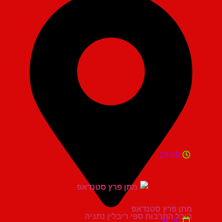
21:30
מתן פרץ סטנדאפ
היכל התרבות ספי ריבלין נתניה
יום ש'