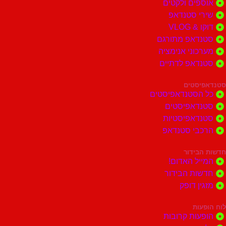
ים ולקטים
י סטנדאפ
 VLOG
דאפ מתורגם
וני אנימציה
דאפ לדתיים
סטים
הסטנדאפיסטים
דאפיסטים
דאפיסטיות
בי סטנדאפ
בידור
ל האדום!
ות הבידור
ן דופק
ות
ות קרובות