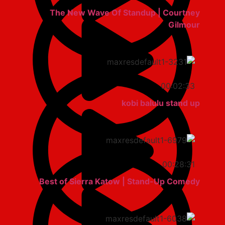
The New Wave Of Standup | Courtney
Gilmour
00:02:33
kobi balulu stand up
00:28:31
Best of Sierra Katow | Stand-Up Comedy