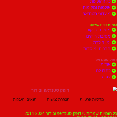
הופעות
ות ומקומות
וני סטנדאפ
נדאפיסט
ת רווקות
ת רווקים
הולדת
ות ומוסדות
נדאפ!
ת
 לנו
ה
מדיניות פרטיות
הצהרת נגישות
תנאים והגבלות
ת שמרות © דופק סטנדאפ ובידור 2014-2024.