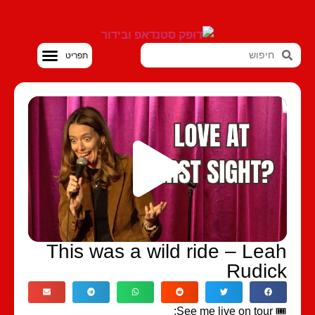
סטנדאפ VOD
This was a wild ride – Lea
Rudic
🎟️ See me li