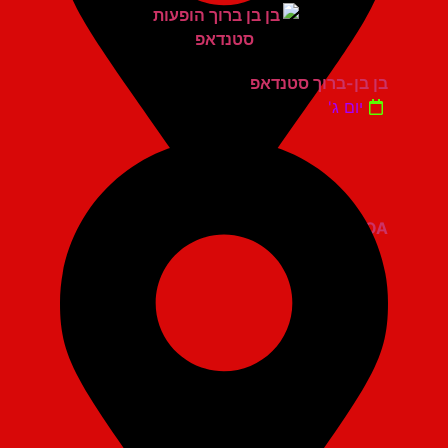
בן בן-ברוך סטנדאפ
יום ג'
ZOA קומדי בר