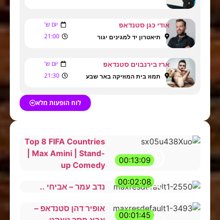
יום ש'
אודי כגן סטנדאפ
21:00
תיאטרון יד למגינים יגור
יום ש'
ארז בירנבוים סטנדאפ
21:30
תמוז בית המוזיקה באר שבע
לוח הופעות מלא
Top 8 FIFA Countries
| Max Amini | Stand-
00:13:09
up Comedy
00:02:08
נדב עמר – אביחי ..
אופיר דהן סטנדאפ –
00:01:45