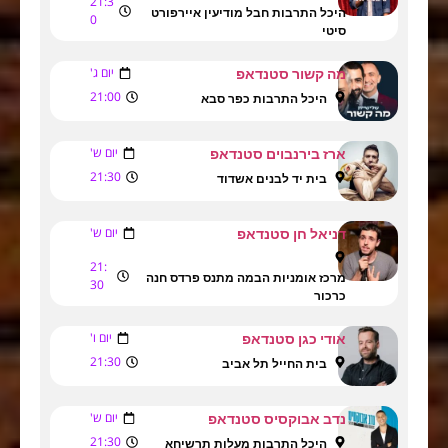
21:3
היכל התרבות חבל מודיעין איירפורט
0
סיטי
יום ג'
מה קשור סטנדאפ
21:00
היכל התרבות כפר סבא
יום ש'
ארז בירנבוים סטנדאפ
21:30
בית יד לבנים אשדוד
יום ש'
דניאל חן סטנדאפ
21:
מרכז אומניות הבמה מתנס פרדס חנה
30
כרכור
יום ו'
אודי כגן סטנדאפ
21:30
בית החייל תל אביב
יום ש'
נדב אבוקסיס סטנדאפ
21:30
היכל התרבות מעלות תרשיחא