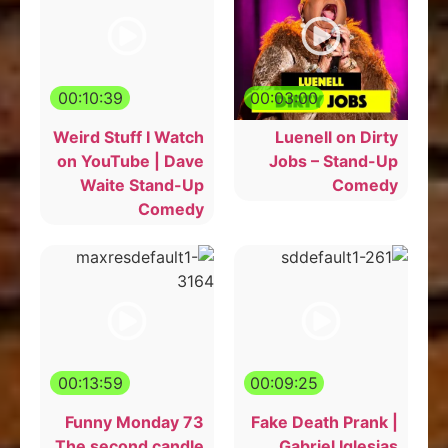
00:10:39
00:03:00
Weird Stuff I Watch
Luenell on Dirty
on YouTube | Dave
Jobs – Stand-Up
Waite Stand-Up
Comedy
Comedy
00:13:59
00:09:25
Funny Monday 73
Fake Death Prank |
The second candle
Gabriel Iglesias