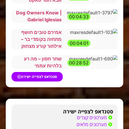
אבא חסר טאקט
Dog Owners Know |
00:04:33
Gabriel Iglesias
אמירם טובים חושף
מתחזה בקומדי בר –
00:04:01
אילתור קורע מצחוק
שחר חסון – מה רע
00:28:52
בלהיות עממי
סטנדאפ לצפייה ישירה
סטנדאפ לצפייה ישירה
מערכונים קצרים
מערכונים מלאים