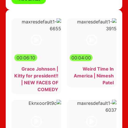
00:06:10
00:04:00
Grace Johnson |
Weird Time In
Kitty for president!!
America | Nimesh
| NEW FACES OF
Patel
COMEDY