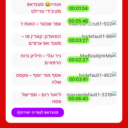
אוהיו😂 סטנדאפ
00:01:04
סקיבידי טויילט
00:05:46
עפר שכטר – האות ז'
המועדון: קארין פז –
00:03:27
סטנד אפ ערסים
ניר וגלי – חיליק ורוח
00:02:27
הרפאים
אסף מור יוסף – טקסט
00:03:41
שלה
ליאור רום – ספיישל
00:06:40
פסח
סטנדאפ לצפייה ישירה