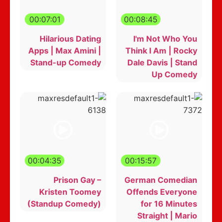
00:07:01
00:08:45
Hilarious Dating
I'm Not Who You
Apps | Max Amini |
Think I Am | Rocky
Stand-up Comedy
Dale Davis | Stand
Up Comedy
00:04:35
00:15:57
Prison Gay –
German Comedian
Kristen Toomey
Offends Everyone
(Standup Comedy)
for 16 Minutes
Straight | Mario