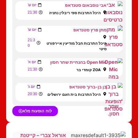
אבי נוסבאום סטנדאפ
יום ש'
21:30
היכל התרבות ספי ריבלין נתניה
מתן פרץ סטנדאפ
יום ש'
21:3
היכל התרבות חבל מודיעין איירפורט
0
סיטי
Open Mic בהנחיית שחר חסון
יום א'
21:30
ZOA קומדי בר
בן בן-ברוך סטנדאפ
יום ג'
20:30
היכל התרבות בית העם ירושלים
לוח הופעות מלא
אוראל צברי – קייטנת