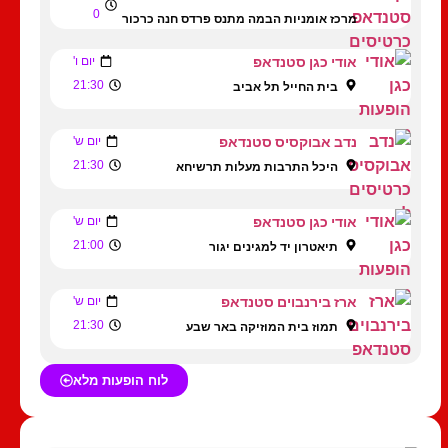
0
מרכז אומניות הבמה מתנס פרדס חנה כרכור
אודי כגן סטנדאפ
יום ו'
21:30
בית החייל תל אביב
נדב אבוקסיס סטנדאפ
יום ש'
21:30
היכל התרבות מעלות תרשיחא
אודי כגן סטנדאפ
יום ש'
21:00
תיאטרון יד למגינים יגור
ארז בירנבוים סטנדאפ
יום ש'
21:30
תמוז בית המוזיקה באר שבע
לוח הופעות מלא