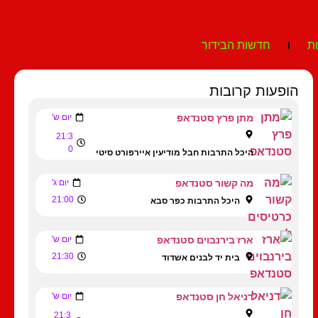
ת
חדשות הבידור
הופעות קרובות
מתן פרץ סטנדאפ
יום ש'
21:3
0
היכל התרבות חבל מודיעין איירפורט סיטי
מה קשור סטנדאפ
יום ג'
21:00
היכל התרבות כפר סבא
ארז בירנבוים סטנדאפ
יום ש'
21:30
בית יד לבנים אשדוד
דניאל חן סטנדאפ
יום ש'
21:3