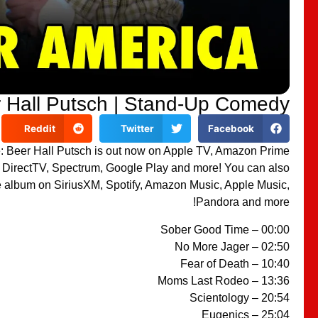
 Hall Putsch | Stand-Up Comedy
Reddit
Twitter
Facebook
 Beer Hall Putsch is out now on Apple TV, Amazon Prime
, DirectTV, Spectrum, Google Play and more! You can also
he album on SiriusXM, Spotify, Amazon Music, Apple Music,
Pandora and more!
00:00 – Sober Good Time
02:50 – No More Jager
10:40 – Fear of Death
13:36 – Moms Last Rodeo
20:54 – Scientology
25:04 – Eugenics