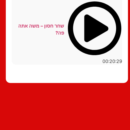
שחר חסון – משה אתה
פה?
00:20:29
סטנדאפ לצפייה ישירה