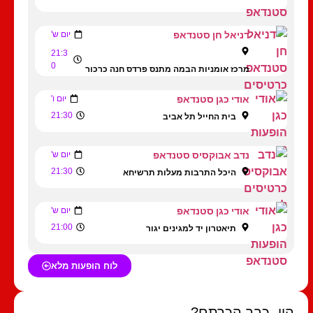
דניאל חן סטנדאפ
יום ש'
21:3
0
מרכז אומניות הבמה מתנס פרדס חנה כרכור
אודי כגן סטנדאפ
יום ו'
21:30
בית החייל תל אביב
נדב אבוקסיס סטנדאפ
יום ש'
21:30
היכל התרבות מעלות תרשיחא
אודי כגן סטנדאפ
יום ש'
21:00
תיאטרון יד למגינים יגור
לוח הופעות מלא
היי, כבר הכרתם?