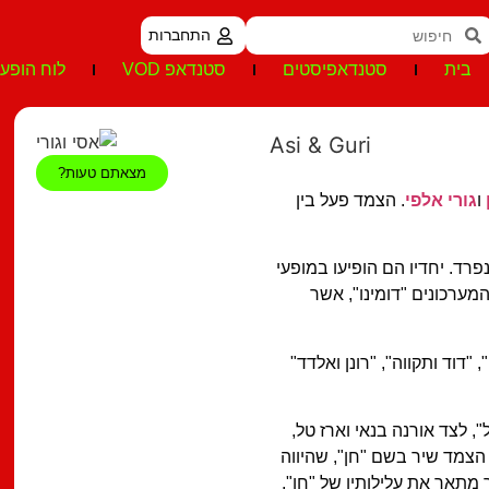
התחברות
בית
סטנדאפיסטים
סטנדאפ VOD
לוח הופעו
Asi & Guri
מצאתם טעות?
ו
גורי אלפי
. הצמד פעל בין
ד. יחדיו הם הופיעו במופעי
מערכונים "דומינו", אשר
 "דוד ותקווה", "רונן ואלדד"
ל", לצד אורנה בנאי וארז טל,
הצמד שיר בשם "חן", שהיווה
סה זו השיר מתאר את עלילותיו של "חן",