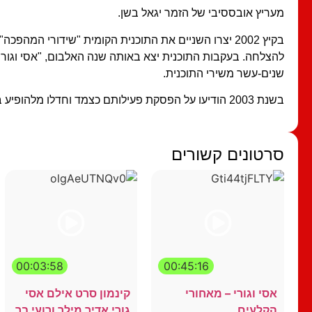
מעריץ אובססיבי של הזמר יגאל בשן.
להצלחה. בעקבות התוכנית יצא באותה שנה האלבום, "אסי וגורי מ
שנים-עשר משירי התוכנית.
בשנת 2003 הודיעו על הפסקת פעילותם כצמד וחדלו מלהופיע במשותף.
סרטונים קשורים
00:03:58
00:45:16
אסי וגורי – מאחורי
קינמון סרט אילם אסי
הקלעים
גורי אדיר מילר ורועי בר