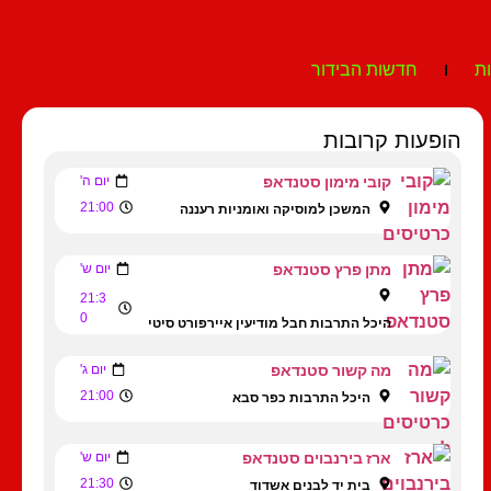
ת
חדשות הבידור
הופעות קרובות
קובי מימון סטנדאפ
יום ה'
21:00
המשכן למוסיקה ואומניות רעננה
מתן פרץ סטנדאפ
יום ש'
21:3
0
היכל התרבות חבל מודיעין איירפורט סיטי
מה קשור סטנדאפ
יום ג'
21:00
היכל התרבות כפר סבא
ארז בירנבוים סטנדאפ
יום ש'
21:30
בית יד לבנים אשדוד