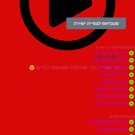
סטנדאפ לצפייה ישירה
צפייה ישירה
ונים קצרים
00:01:28
ונים מלאים
מני עוזרי – הכי שירותית שפגשתי בחיים 😍
ים ולקטים
י סטנדאפ
 VLOG
דאפ מתורגם
וני אנימציה
דאפ לדתיים
סטים
הסטנדאפיסטים
דאפיסטים