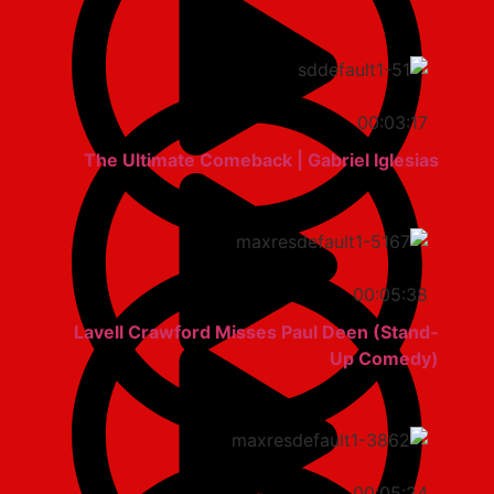
00:03:17
The Ultimate Comeback | Gabriel Iglesias
00:05:38
Lavell Crawford Misses Paul Deen (Stand-
Up Comedy)
00:05:24