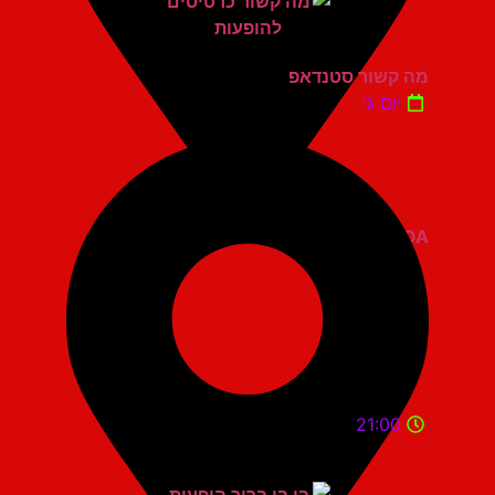
מה קשור סטנדאפ
יום ג'
ZOA קומדי בר
21:00