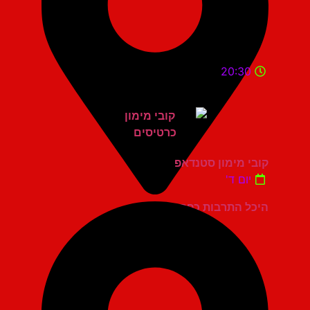
20:30
קובי מימון סטנדאפ
יום ד'
היכל התרבות כפר סבא