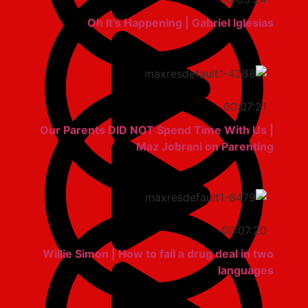
Oh It's Happening | Gabriel Iglesias
00:07:21
Our Parents DID NOT Spend Time With Us |
Maz Jobrani on Parenting
00:07:20
Willie Simon | How to fail a drug deal in two
languages