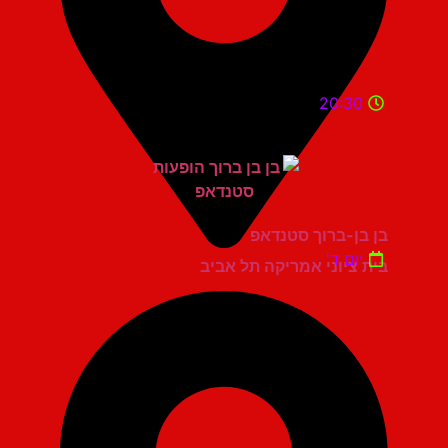
20:30
בן בן-ברוך סטנדאפ
יום ד'
בית ציוני אמריקה תל אביב