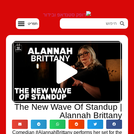
סטנדאפ VOD
The New Wave Of Standup 
Alannah Brittan
Comedian #AlannahBrittany performs her set for t