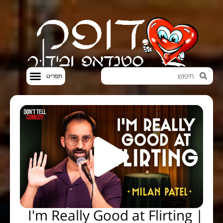
חדשות הבידור
סטנדאפ VOD
I'm Really Good at Flirting |