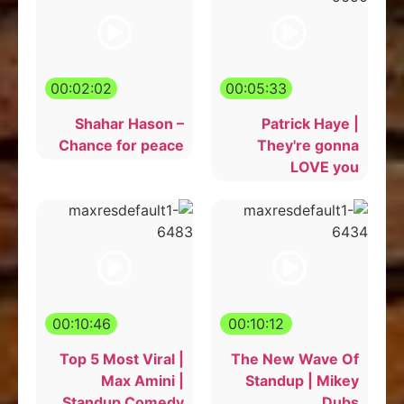
00:02:02
00:05:33
Shahar Hason –
Patrick Haye |
Chance for peace
They're gonna
LOVE you
00:10:46
00:10:12
Top 5 Most Viral |
The New Wave Of
Max Amini |
Standup | Mikey
Standup Comedy
Dubs