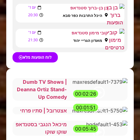
יום ד'
בן בן-ברוך סטנדאפ
20:30
היכל התרבות כפר סבא
יום ד'
קובי מימון סטנדאפ
21:30
מועדון הגריי יהוד
לוח הופעות מלא
Dumb TV Shows |
Deanna Ortiz Stand-
00:02:26
Up Comedy
00:01:51
אצטרובל | סתיו פרחי
מיכאל הנגבי בסטנדאפ
00:05:45
שוקו שוקו