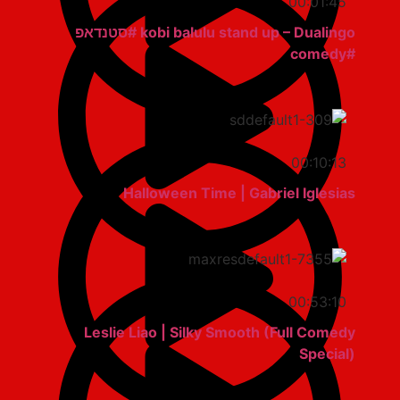
00:01:45
kobi balulu stand up – Dualingo #סטנדאפ
#comedy
00:10:13
Halloween Time | Gabriel Iglesias
00:53:10
Leslie Liao | Silky Smooth (Full Comedy
Special)