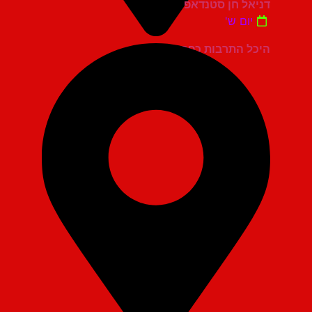
דניאל חן סטנדאפ
יום ש'
היכל התרבות כפר סבא