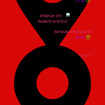
21:30
נדב אבוקסיס סטנדאפ
יום ש'
בית החייל תל אביב