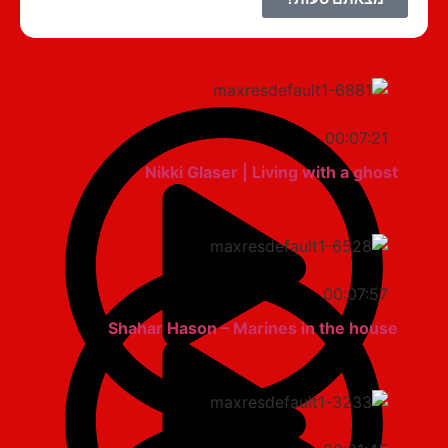
00:07:21
Nikki Glaser | Living with a ghost
00:07:57
Shahar Hason – Marines in the house