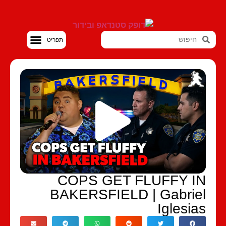
סטנדאפ VOD
COPS GET FLUFFY I
BAKERSFIELD | Gabrie
Iglesia