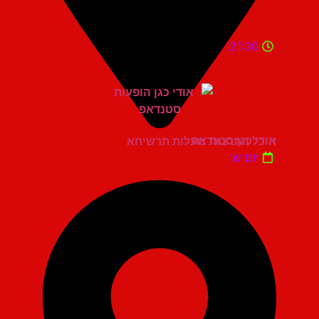
21:30
אודי כגן סטנדאפ
היכל התרבות מעלות תרשיחא
יום ש'