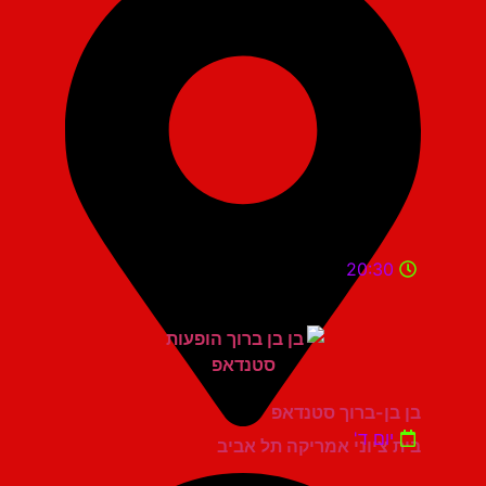
20:30
בן בן-ברוך סטנדאפ
יום ד'
בית ציוני אמריקה תל אביב