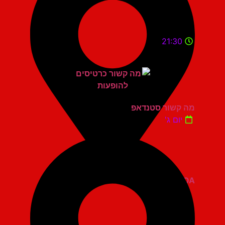
21:30
מה קשור סטנדאפ
יום ג'
ZOA קומדי בר