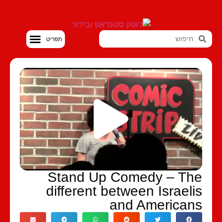
סטנדאפ VOD
Stand Up Comedy – Th
different between Israeli
and American