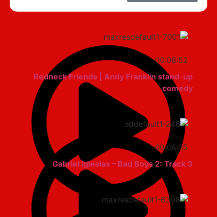
00:08:52
Redneck Friends | Andy Franklin stand-up
comedy
00:08:35
Gabriel Iglesias – Bad Boys 2: Track 3