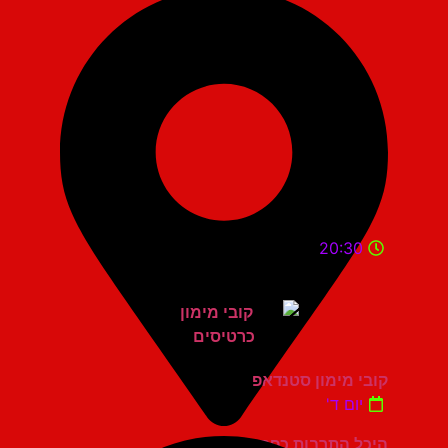
20:30
קובי מימון סטנדאפ
יום ד'
היכל התרבות כפר סבא