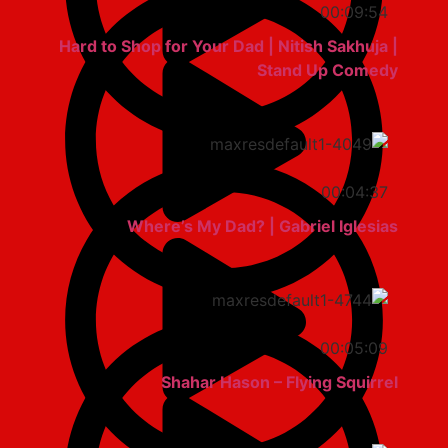
00:09:54
Hard to Shop for Your Dad | Nitish Sakhuja |
Stand Up Comedy
00:04:37
Where’s My Dad? | Gabriel Iglesias
00:05:09
Shahar Hason – Flying Squirrel