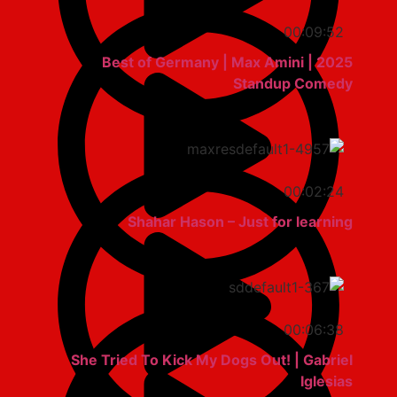
00:09:52
2025 Best of Germany | Max Amini |
Standup Comedy
00:02:24
Shahar Hason – Just for learning
00:06:38
She Tried To Kick My Dogs Out! | Gabriel
Iglesias