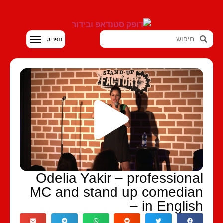
סטנדאפ VOD
Odelia Yakir – professiona
MC and stand up comedia
– in Englis