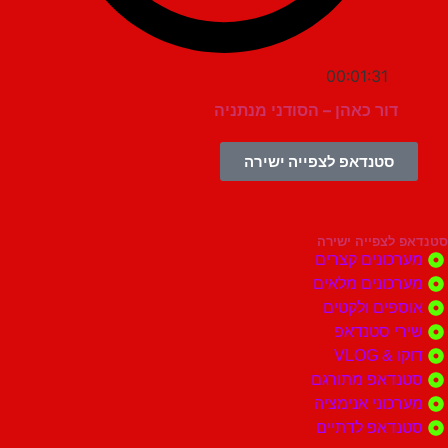
00:01:31
דור כאהן – הסודני מנתניה
סטנדאפ לצפייה ישירה
צפייה ישירה
ונים קצרים
ונים מלאים
ים ולקטים
י סטנדאפ
 VLOG
דאפ מתורגם
וני אנימציה
דאפ לדתיים