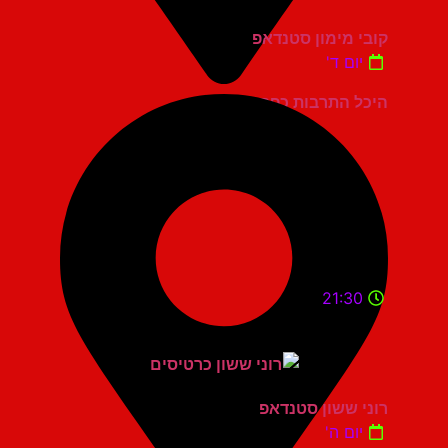
קובי מימון סטנדאפ
יום ד'
היכל התרבות כפר סבא
21:30
רוני ששון סטנדאפ
יום ה'