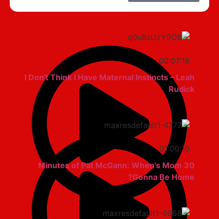
00:07:18
I Don't Think I Have Maternal Instincts – Leah
Rudick
01:00:10
30 Minutes of Pat McGann: When's Mom
Gonna Be Home?