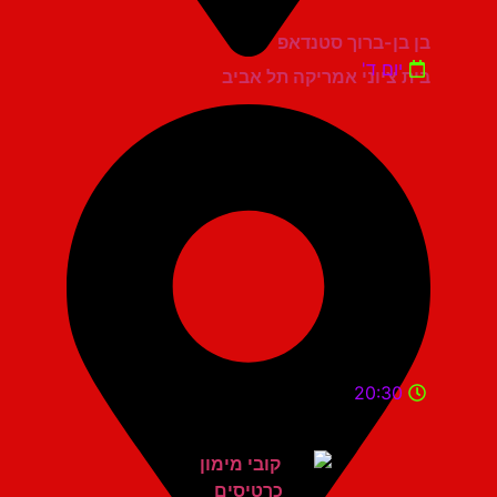
בן בן-ברוך סטנדאפ
יום ד'
בית ציוני אמריקה תל אביב
20:30