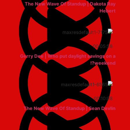
The New Wave Of Standup | Dakota Ray
Hebert
00:05:58
Gerry Dee | Who put daylight savings on a
weekend?!
00:10:08
The New Wave Of Standup | Sean Devlin