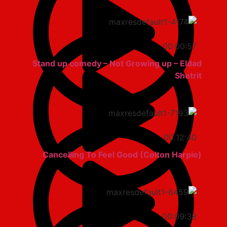
00:00:57
Stand up comedy – Not Growing up – Eldad
Shetrit
00:12:40
Cancelling To Feel Good (Colton Harpie)
00:09:38