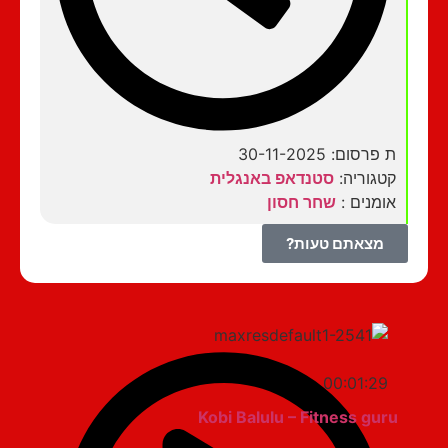
ת פרסום: 30-11-2025
קטגוריה:
סטנדאפ באנגלית
אומנים :
שחר חסון
מצאתם טעות?
00:01:29
Kobi Balulu – Fitness guru