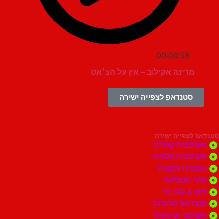
00:00:58
מרינה אקילוב – אין על הצ׳אט
סטנדאפ לצפייה ישירה
צפייה ישירה
ונים קצרים
ונים מלאים
ים ולקטים
י סטנדאפ
 VLOG
דאפ מתורגם
וני אנימציה