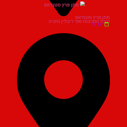
מתן פרץ סטנדאפ
היכל התרבות ספי ריבלין נתניה
יום ש'