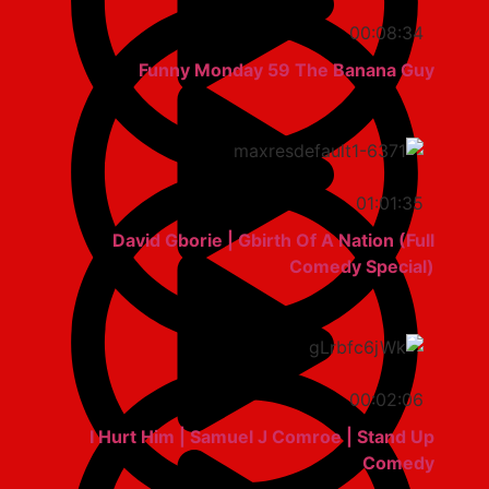
00:08:34
Funny Monday 59 The Banana Guy
01:01:35
David Gborie | Gbirth Of A Nation (Full
Comedy Special)
00:02:06
I Hurt Him | Samuel J Comroe | Stand Up
Comedy