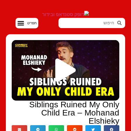
סטנדאפ VOD
Siblings Ruined My Onl
Child Era – Mohana
Elshiek