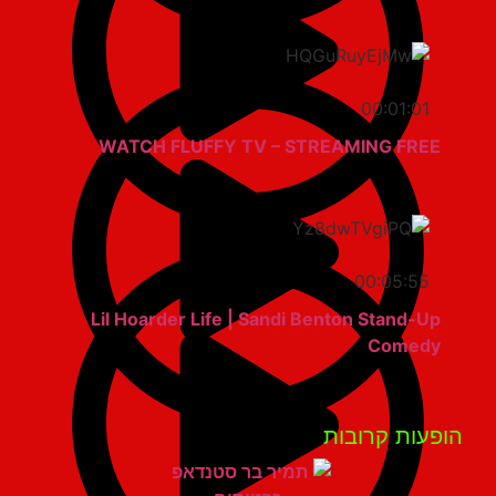
00:01:01
WATCH FLUFFY TV – STREAMING FREE
00:05:55
Lil Hoarder Life | Sandi Benton Stand-Up
Comedy
פעות קרובות