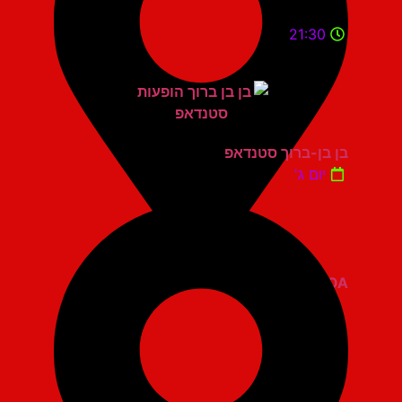
21:30
בן בן-ברוך סטנדאפ
יום ג'
ZOA קומדי בר