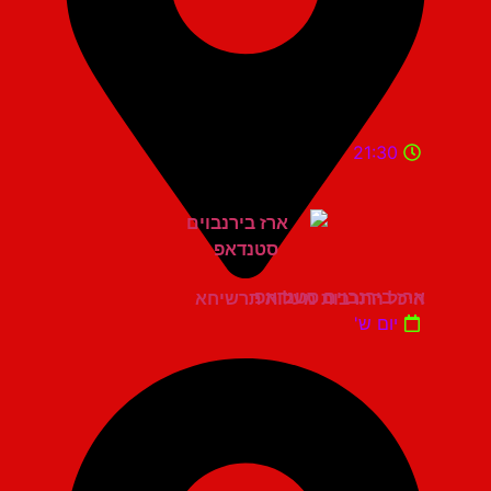
21:30
ארז בירנבוים סטנדאפ
היכל התרבות מעלות תרשיחא
יום ש'