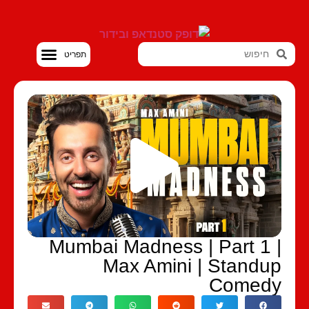
סטנדאפ VOD
Mumbai Madness | Part 1 
Max Amini | Standu
Comed