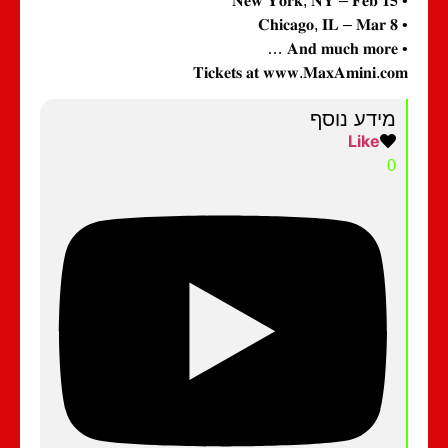
• 
• 
• 
𝐓𝐢𝐜𝐤𝐞𝐭𝐬 𝐚𝐭 𝐰𝐰𝐰.𝐌𝐚𝐱𝐀𝐦𝐢𝐧𝐢.𝐜
מידע נוסף
Like
0