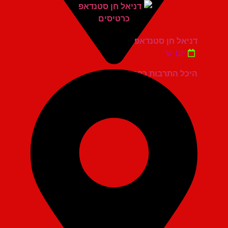
דניאל חן סטנדאפ
יום ש'
היכל התרבות כפר סבא