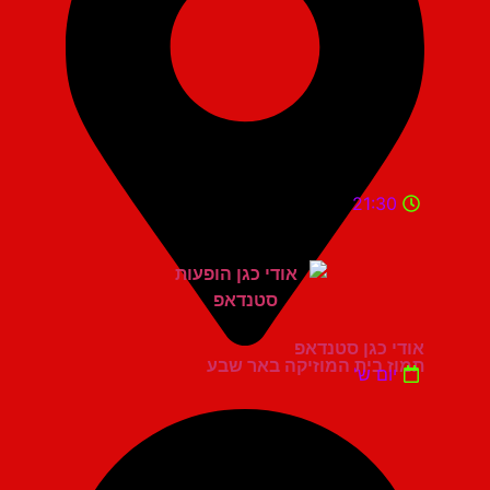
21:30
אודי כגן סטנדאפ
תמוז בית המוזיקה באר שבע
יום ש'