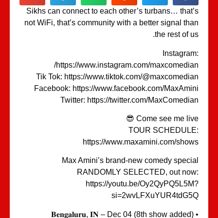
Sikhs can connect to each other’s turbans… that
not WiFi, that’s community with a better signal th
the rest of u
Instagra
https://www.instagram.com/maxcomedia
Tik Tok: https://www.tiktok.com/@maxcomedi
Facebook: https://www.facebook.com/MaxAmi
Twitter: https://twitter.com/MaxComedi
Come see me live 
TOUR SCHEDULE
https://www.maxamini.com/sho
Max Amini’s brand-new comedy speci
RANDOMLY SELECTED, out now
https://youtu.be/Oy2QyPQ5L5
si=2wvLFXuYUR4tdG5
• 𝐁