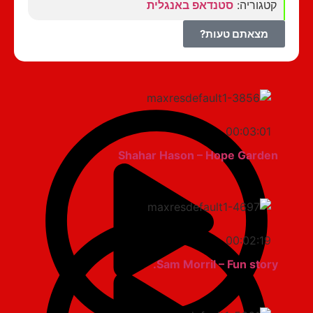
קטגוריה:
סטנדאפ באנגלית
מצאתם טעות?
00:03:01
Shahar Hason – Hope Garden
00:02:19
Sam Morril – Fun story.