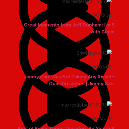
00:19:36
5 Great Moments from Jeff Dunham: I'm
with Cupid
00:03:08
Jimmy Carr Was Not Taking Any Risks! –
Quickfire Jokes | Jimmy Carr
00:30:25
Best of Kevin James Thornton: Be Yourself