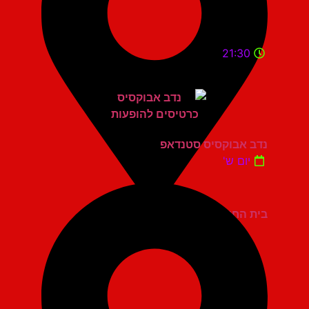
21:30
נדב אבוקסיס סטנדאפ
יום ש'
בית החייל תל אביב