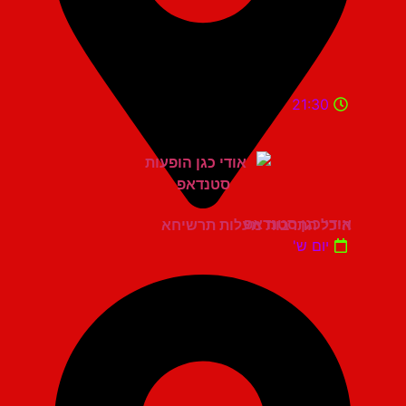
21:30
אודי כגן סטנדאפ
היכל התרבות מעלות תרשיחא
יום ש'