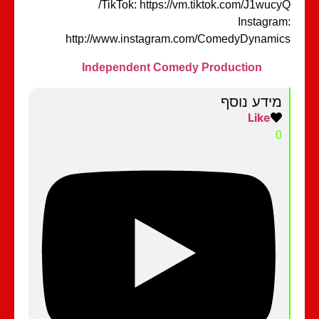
TikTok: https://vm.tiktok.com/J1wucy
Instagra
http://www.instagram.com/ComedyDynami
Independent Comedy Production
מידע נוסף
Like
0