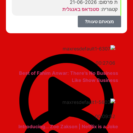
ת פרסום: 21-06-2026
קטגוריה:
סטנדאפ באנגלית
מצאתם טעות?
00:27:06
Best of Fahim Anwar: There's No Business
Like Show Business
00:09:52
Introducing… Zoe Zakson | Netflix is a Joke