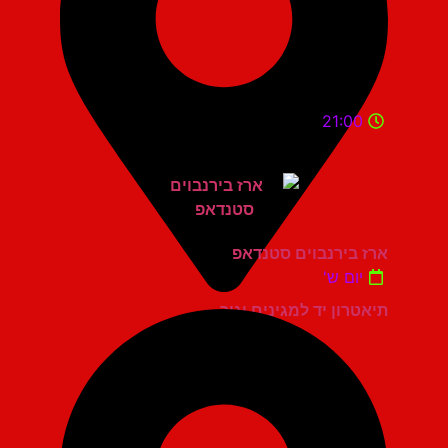
21:00
ארז בירנבוים סטנדאפ
יום ש'
תיאטרון יד למגינים יגור