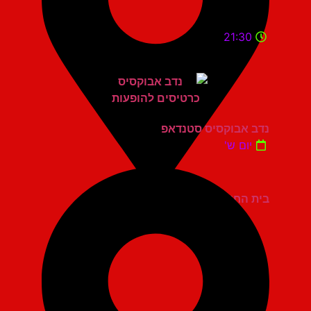
21:30
נדב אבוקסיס סטנדאפ
יום ש'
בית החייל תל אביב