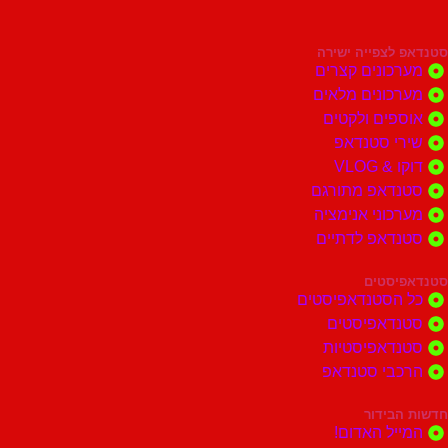
צפייה ישירה
ונים קצרים
ונים מלאים
ים ולקטים
י סטנדאפ
 VLOG
דאפ מתורגם
וני אנימציה
דאפ לדתיים
סטים
הסטנדאפיסטים
דאפיסטים
דאפיסטיות
בי סטנדאפ
בידור
ל האדום!