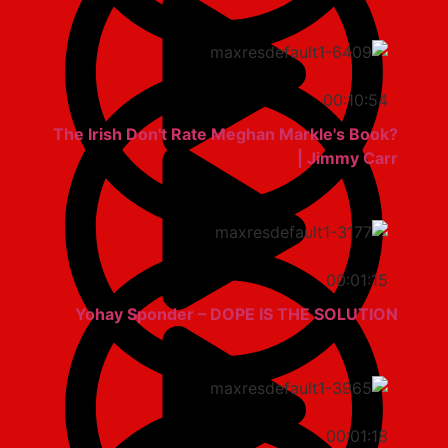
00:10:54
The Irish Don't Rate Meghan Markle's Book?
| Jimmy Carr
00:01:15
Yohay Sponder – DOPE IS THE SOLUTION
00:01:18