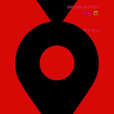
דניאל חן סטנדאפ
יום ש'
בית יד לבנים אשדוד