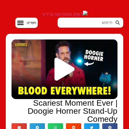
סטנדאפ VOD
Scariest Moment Ever 
Doogie Horner Stand-U
Comed