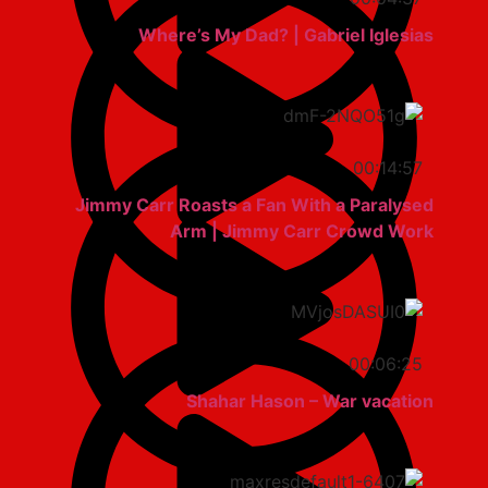
Where’s My Dad? | Gabriel Iglesias
00:14:57
Jimmy Carr Roasts a Fan With a Paralysed
Arm | Jimmy Carr Crowd Work
00:06:25
Shahar Hason – War vacation