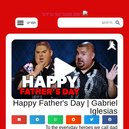
סטנדאפ VOD
Happy Father's Day | Gabrie
Iglesia
To the everyday heroes we call d