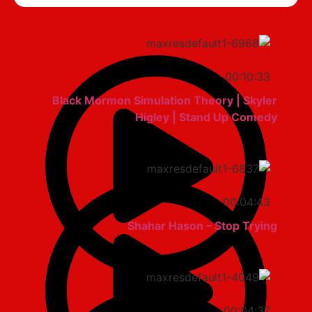
00:10:33
Black Mormon Simulation Theory | Skyler
Higley | Stand Up Comedy
00:04:43
Shahar Hason – Stop Trying
00:04:37