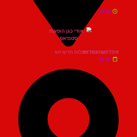
21:30
אודי כגן סטנדאפ
היכל התרבות מעלות תרשיחא
יום ש'