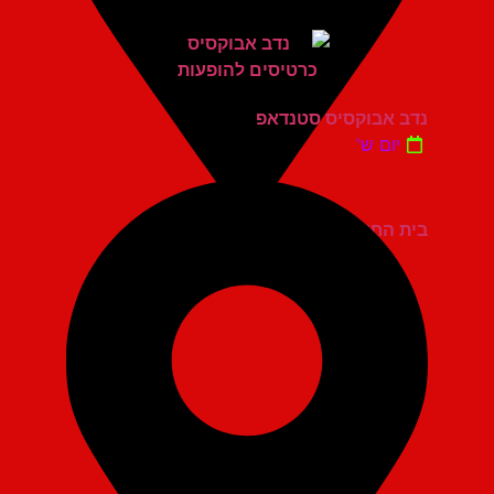
נדב אבוקסיס סטנדאפ
יום ש'
בית החייל תל אביב