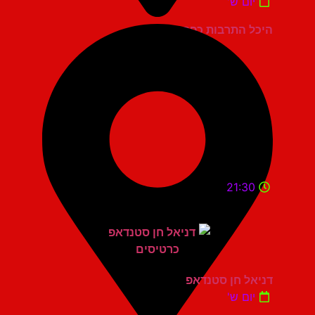
יום ש'
היכל התרבות כפר סבא
21:30
דניאל חן סטנדאפ
יום ש'