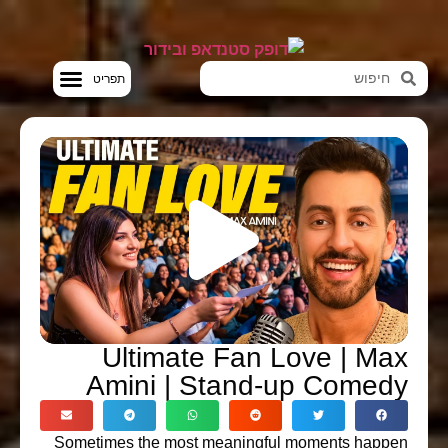
סטנדאפ VOD
Ultimate Fan Love | Max
Amini | Stand-up Comedy
Sometimes the most meaningful moments happen