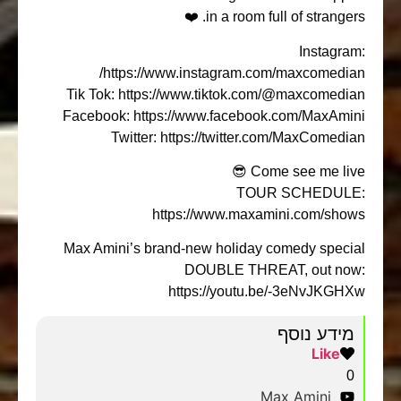
in a room full of strangers. ❤️
Instagram:
https://www.instagram.com/maxcomedian/
Tik Tok: https://www.tiktok.com/@maxcomedian
Facebook: https://www.facebook.com/MaxAmini
Twitter: https://twitter.com/MaxComedian
Come see me live 😎
TOUR SCHEDULE:
https://www.maxamini.com/shows
Max Amini’s brand-new holiday comedy special
DOUBLE THREAT, out now:
https://youtu.be/-3eNvJKGHXw
מידע נוסף
Like
0
Max Amini