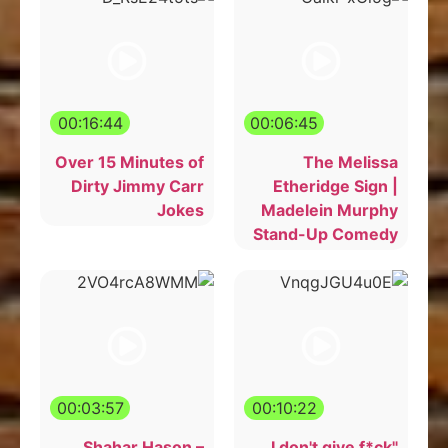
00:16:44
00:06:45
Over 15 Minutes of
The Melissa
Dirty Jimmy Carr
Etheridge Sign |
Jokes
Madelein Murphy
Stand-Up Comedy
00:03:57
00:10:22
Shahar Hason –
"I don't give f*ck