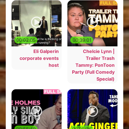
00:02:05
00:39:01
Eli Galperin
Chelcie Lynn |
corporate events
Trailer Trash
host
Tammy: PonToon
Party (Full Comedy
Special)