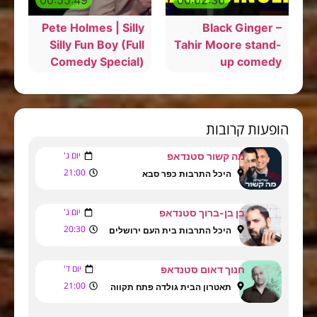
00:55:49
00:02:36
Pete Holmes | Silly
Black Ginger –
Silly Fun Boy (Full
Tahir Moore stand-
Comedy Special)
up comedy
הופעות קרובות
יום ג'
מה קשור סטנדאפ
21:00
היכל התרבות כפר סבא
יום ג'
בן בן-ברוך סטנדאפ
20:30
היכל התרבות בית העם ירושלים
יום ד'
חנוך דאום סטנדאפ
21:00
תאטרון הבית גולדה פתח תקווה