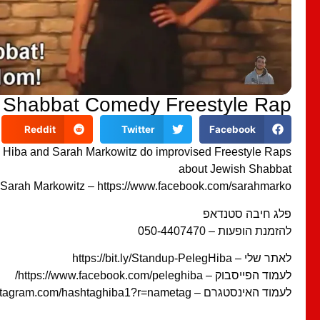
 Sarah – Shabbat Comedy Freestyle Rap
Reddit
Twitter
Facebook
 Hiba and Sarah Markowitz do improvised Freestyle Raps
about Jewish Shabbat
Sarah Markowitz – https://www.facebook.com/sarahmarko
פלג חיבה סטנדאפ
להזמנת הופעות – 050-4407470
לאתר שלי – https://bit.ly/Standup-PelegHiba
לעמוד הפייסבוק – https://www.facebook.com/peleghiba/
לעמוד האינסטגרם – https://instagram.com/hashtaghiba1?r=nametag