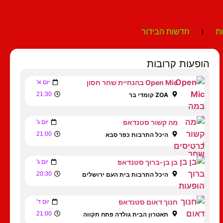
ת
חדשות הבידור
הופעות קרובות
Open Mic בהנחיית שחר חסון
יום א'
21:30
ZOA קומדי בר
מה קשור סטנדאפ
יום ג'
21:00
היכל התרבות כפר סבא
בן בן-ברוך סטנדאפ
יום ג'
20:30
היכל התרבות בית העם ירושלים
חנוך דאום סטנדאפ
יום ד'
21:00
תאטרון הבית גולדה פתח תקווה