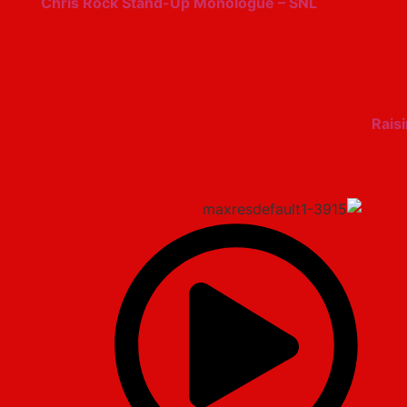
Chris Rock Stand-Up Monologue – SNL
Rais