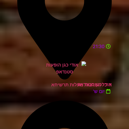
21:30
אודי כגן סטנדאפ
היכל התרבות מעלות תרשיחא
יום ש'