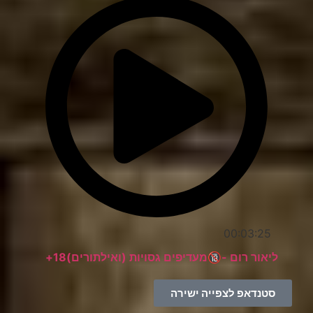
00:03:25
ליאור רום -🔞מעדיפים גסויות (ואילתורים)18+
סטנדאפ לצפייה ישירה