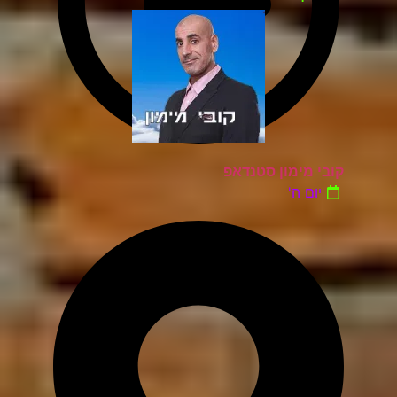
קובי מימון סטנדאפ
יום ה'