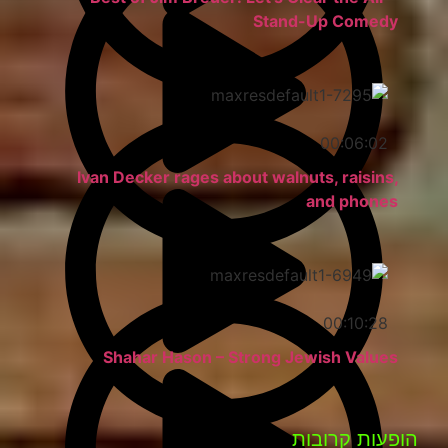
Stand-Up Comedy
00:06:02
Ivan Decker rages about walnuts, raisins,
and phones
00:10:28
Shahar Hason – Strong Jewish Values
הופעות קרובות