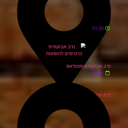
21:30
נדב אבוקסיס סטנדאפ
יום ש'
בית החייל תל אביב