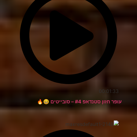
00:01:33
עופר חזון סטנדאפ #4 – סובייטים 😆🔥