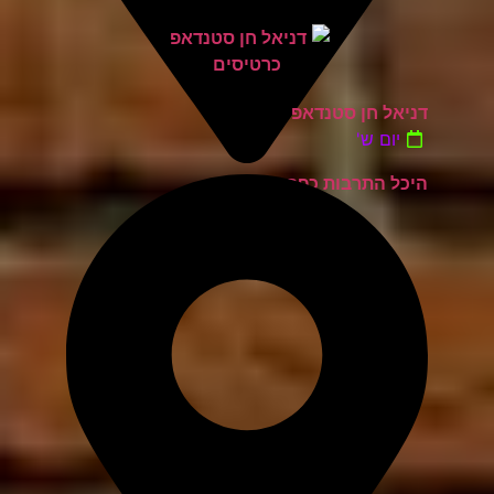
דניאל חן סטנדאפ
יום ש'
היכל התרבות כפר סבא