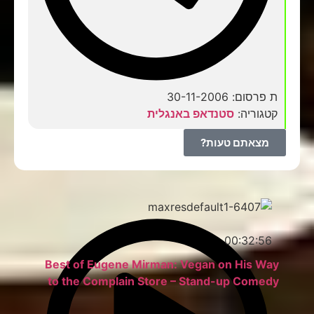
ת פרסום: 30-11-2006
קטגוריה:
סטנדאפ באנגלית
מצאתם טעות?
00:32:56
Best of Eugene Mirman: Vegan on His Way
to the Complain Store – Stand-up Comedy