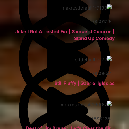
00:01:25
Joke I Got Arrested For | Samuel J Comroe |
Stand Up Comedy
00:09:41
Still Fluffy | Gabriel Iglesias
00:34:00
Best of Jim Breuer: Let's Clear the Air –