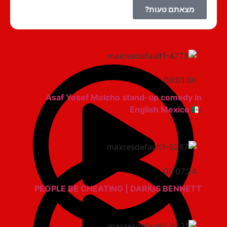
מצאתם טעות?
00:01:06
Asaf Yosef Molcho stand-up comedy in
English Mexico 🇲🇽
00:07:24
PEOPLE BE CHEATING | DARIUS BENNETT