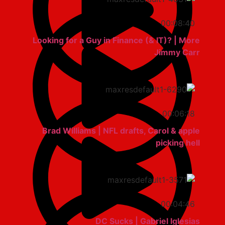
00:08:40
Looking for a Guy in Finance (& IT)? | More
Jimmy Carr
00:06:18
Brad Williams | NFL drafts, Carol & apple
picking hell
00:04:46
DC Sucks | Gabriel Iglesias