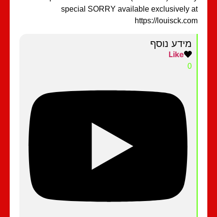
special SORRY available exclusively 
https://louisck.c
מידע נוסף
Like
0