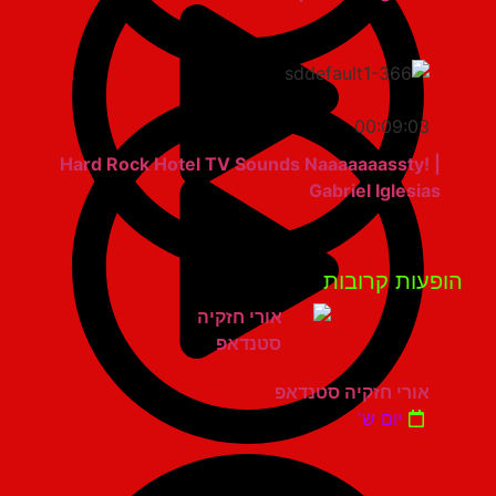
00:09:03
Hard Rock Hotel TV Sounds Naaaaaaassty! |
Gabriel Iglesias
פעות קרובות
אורי חזקיה סטנדאפ
יום ש'