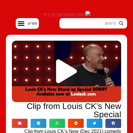
סטנדאפ VOD
Clip from Louis CK’s Ne
Specia
Clip from Louis CK’s New (Dec 2021) come