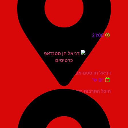
21:00
דניאל חן סטנדאפ
יום ש'
היכל התרבות כפר סבא