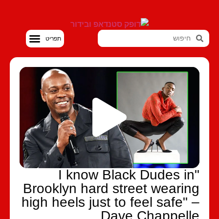
סטנדאפ VOD
"I know Black Dudes in
Brooklyn hard street wearin
high heels just to feel safe" 
Dave Chappelle