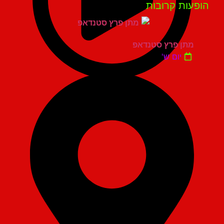
פעות קרובות
מתן פרץ סטנדאפ
יום ש'