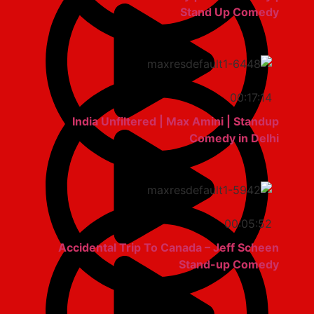
Stand Up Comedy
00:17:14
India Unfiltered | Max Amini | Standup
Comedy in Delhi
00:05:52
Accidental Trip To Canada – Jeff Scheen
Stand-up Comedy