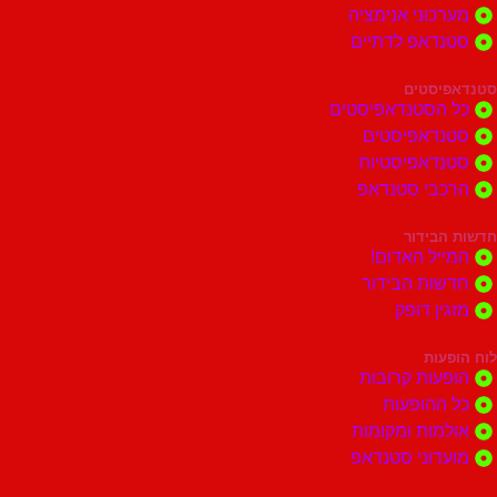
וני אנימציה
דאפ לדתיים
סטים
הסטנדאפיסטים
דאפיסטים
דאפיסטיות
בי סטנדאפ
בידור
ל האדום!
ות הבידור
ן דופק
ות
ות קרובות
הופעות
ות ומקומות
וני סטנדאפ