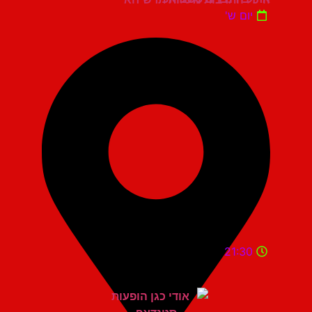
יום ש'
21:30