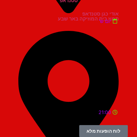
אודי כגן סטנדאפ
תמוז בית המוזיקה באר שבע
יום ש'
21:00
לוח הופעות מלא