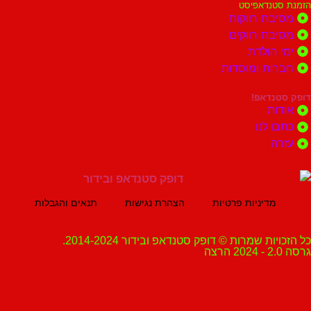
נדאפיסט
ת רווקות
ת רווקים
הולדת
ות ומוסדות
נדאפ!
ת
 לנו
ה
מדיניות פרטיות
הצהרת נגישות
תנאים והגבלות
ת שמרות © דופק סטנדאפ ובידור 2014-2024.