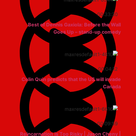
00:33:30
Best of Dennis Gaxiola: Before the Wall
Goes Up – stand-up comedy
00:04:12
Colin Quin predicts that the US will invade
Canada
00:09:59
Reincarnation is Too Risky | Jason Cheny |