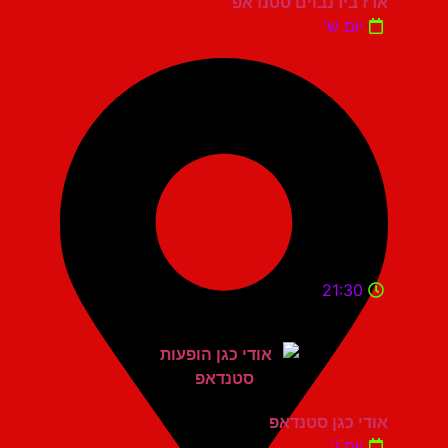
ארז בירנבוים סטנדאפ
יום ש'
21:30
אודי כגן סטנדאפ
יום ו'