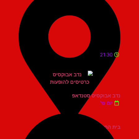
21:30
נדב אבוקסיס סטנדאפ
יום ש'
בית החייל תל אביב