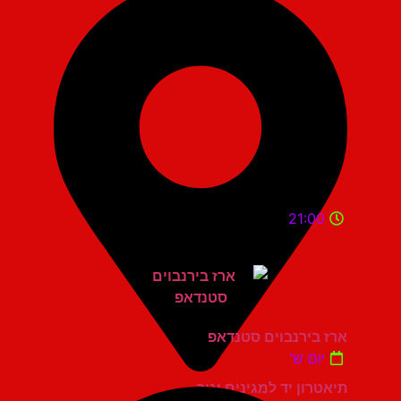
21:00
ארז בירנבוים סטנדאפ
יום ש'
תיאטרון יד למגינים יגור