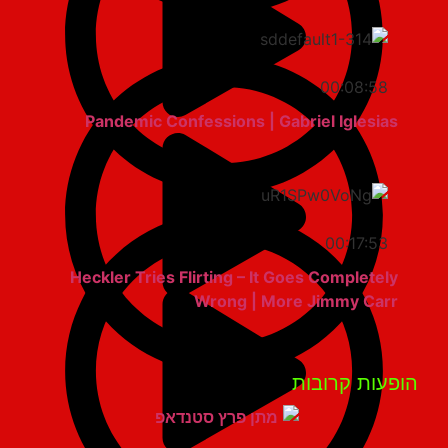
00:08:58
Pandemic Confessions | Gabriel Iglesias
00:17:53
Heckler Tries Flirting – It Goes Completely
Wrong | More Jimmy Carr
פעות קרובות