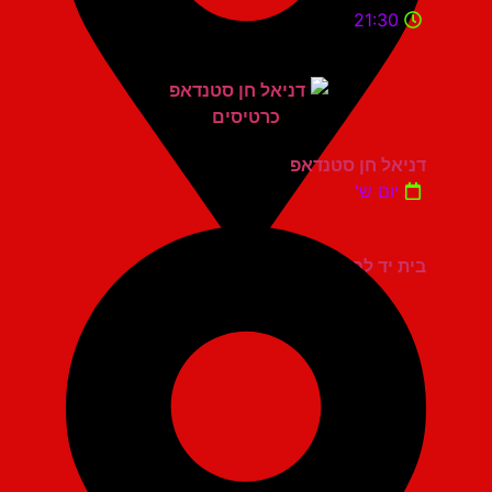
21:30
דניאל חן סטנדאפ
יום ש'
בית יד לבנים אשדוד