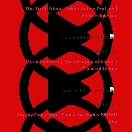
The Truth About Online Dating Profiles |
Gabriel Iglesias
00:05:00
Maria Bamford | The struggle of being a
“part of things”
00:15:05
Big Jay Oakerson | That's the dudes SISTER
btw…