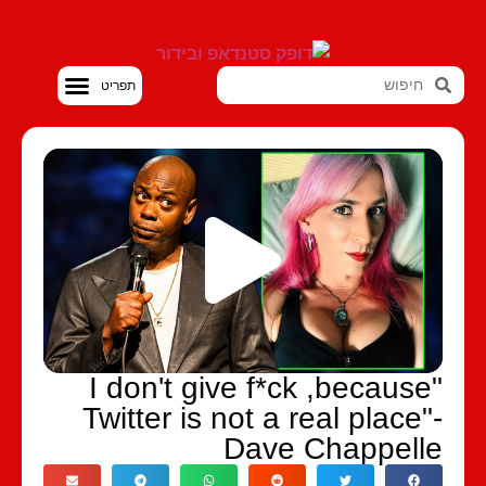
סטנדאפ VOD
"I don't give f*ck ,because
Twitter is not a real place"
Dave Chappell