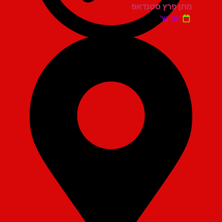
מתן פרץ סטנדאפ
יום ש'