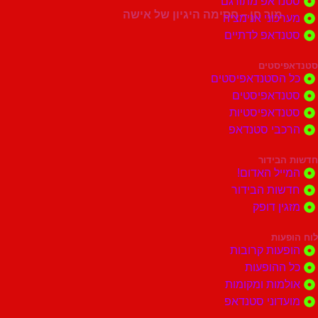
דאפ מתורגם
מור חן – חסימה היגיון של אישה
וני אנימציה
דאפ לדתיים
סטים
הסטנדאפיסטים
דאפיסטים
דאפיסטיות
בי סטנדאפ
בידור
ל האדום!
ות הבידור
ן דופק
ות
ות קרובות
הופעות
ות ומקומות
וני סטנדאפ