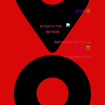
21:00
ארז בירנבוים סטנדאפ
יום ש'
היכל התרבות כפר סבא