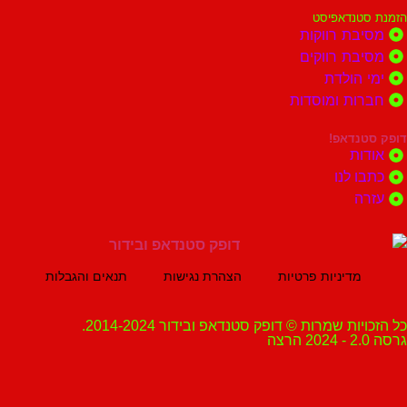
נדאפיסט
ת רווקות
ת רווקים
הולדת
ות ומוסדות
נדאפ!
ת
 לנו
ה
מדיניות פרטיות
הצהרת נגישות
תנאים והגבלות
ת שמרות © דופק סטנדאפ ובידור 2014-2024.