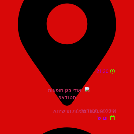
21:30
אודי כגן סטנדאפ
היכל התרבות מעלות תרשיחא
יום ש'