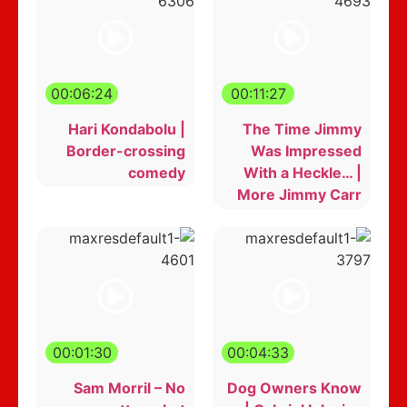
00:06:24
00:11:27
Hari Kondabolu |
The Time Jimmy
Border-crossing
Was Impressed
comedy
With a Heckle… |
More Jimmy Carr
00:01:30
00:04:33
Sam Morril – No
Dog Owners Know