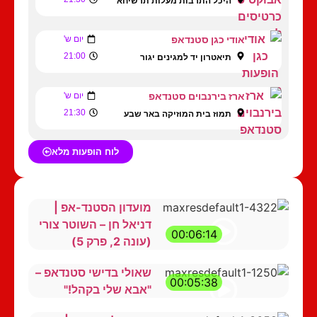
היכל התרבות מעלות תרשיחא
אודי כגן סטנדאפ
יום ש'
21:00
תיאטרון יד למגינים יגור
ארז בירנבוים סטנדאפ
יום ש'
21:30
תמוז בית המוזיקה באר שבע
לוח הופעות מלא
מועדון הסטנד-אפ |
דניאל חן – השוטר צורי
00:06:14
(עונה 2, פרק 5)
שאולי בדישי סטנדאפ –
00:05:38
"אבא שלי בקהל!"