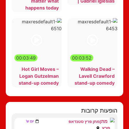
matter what
| Gabriel Iglesias
happens today
00:03:49
00:03:52
Hot Girl Moves –
Walking Dead –
Logan Gutzelman
Lavell Crawford
stand-up comedy
stand-up comedy
הופעות קרובות
מתן פרץ סטנדאפ
יום ש'