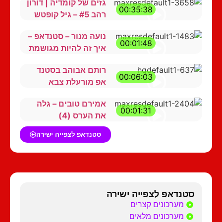
גזים של קומדיה | דורון
00:35:38
רהב #5 – גיל קופטש
נועה מנור – סטנדאפ –
00:01:48
איך זה להיות מגושמת
רותם אבוהב בסטנד
00:06:03
אפ מורעלת צבא
אמירם טובים – גלה
00:01:31
את הערס (4)
סטנדאפ לצפייה ישירה
סטנדאפ לצפייה ישירה
מערכונים קצרים
מערכונים מלאים