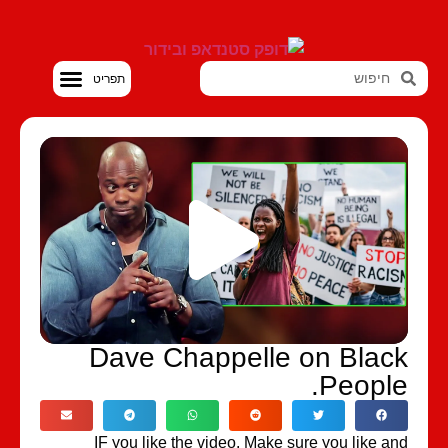
סטנדאפ VOD
Dave Chappelle on Black
People.
IF you like the video. Make sure you like and