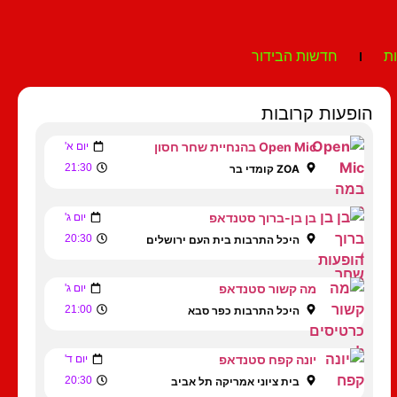
ת
חדשות הבידור
הופעות קרובות
Open Mic בהנחיית שחר חסון
יום א'
21:30
ZOA קומדי בר
בן בן-ברוך סטנדאפ
יום ג'
20:30
היכל התרבות בית העם ירושלים
מה קשור סטנדאפ
יום ג'
21:00
היכל התרבות כפר סבא
יונה קפח סטנדאפ
יום ד'
20:30
בית ציוני אמריקה תל אביב