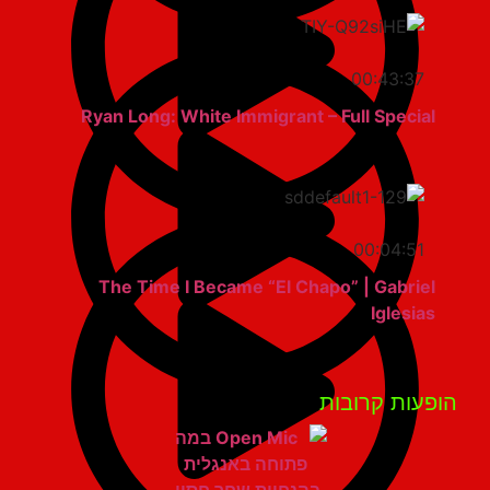
00:43:37
Ryan Long: White Immigrant – Full Special
00:04:51
The Time I Became “El Chapo” | Gabriel
Iglesias
פעות קרובות