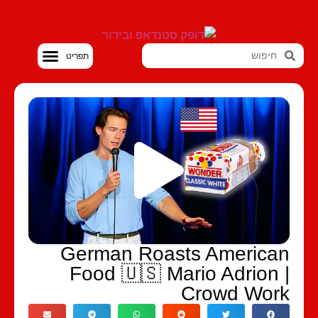
סטנדאפ VOD
German Roasts America
Food 🇺🇸 Mario Adrion 
Crowd Wor