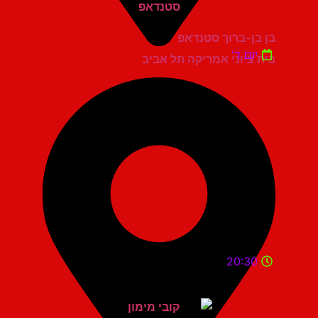
בן בן-ברוך סטנדאפ
יום ד'
בית ציוני אמריקה תל אביב
20:30