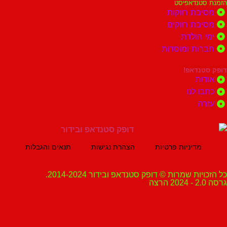
נדאפיסט
ת רווקות
ת רווקים
הולדת
ות ומוסדות
נדאפ!
ת
 לנו
ה
מדיניות פרטיות
הצהרת נגישות
תנאים והגבלות
ת שמרות © דופק סטנדאפ ובידור 2014-2024.