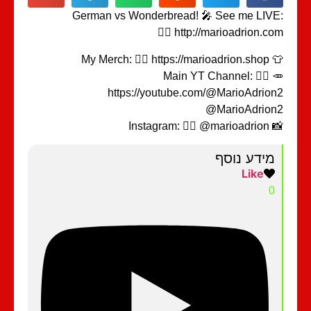
German vs Wonderbread! 🎤 See me LIV
👉🏻 http://marioadrion.c
👕 My Merch: 👉🏻 https
🥕 Main YT Channel: 👉🏻
https://youtube.com/@MarioAdrio
📸 Instagram: 👉
מידע נוסף
Like
0