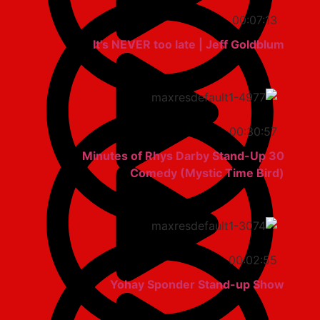
00:07:13
It's NEVER too late | Jeff Goldblum
00:30:57
30 Minutes of Rhys Darby Stand-Up
Comedy (Mystic Time Bird)
00:02:55
Yohay Sponder Stand-up Show