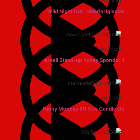
00:04:51
Wild Night Out | Gabriel Iglesias
00:02:42
Israeli Stand-up Yohay Sponder 1
00:11:26
Funny Monday 80 One Candle Up