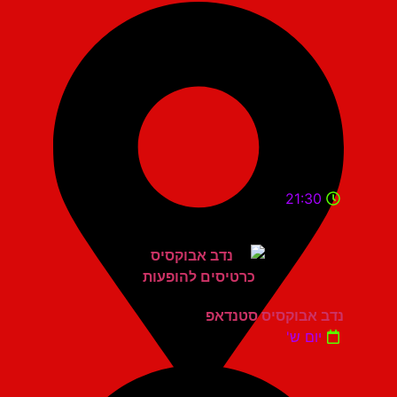
21:30
נדב אבוקסיס סטנדאפ
יום ש'