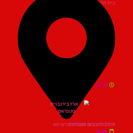
בית החייל תל אביב
21:30
ארז בירנבוים סטנדאפ
היכל התרבות מעלות תרשיחא
יום ש'