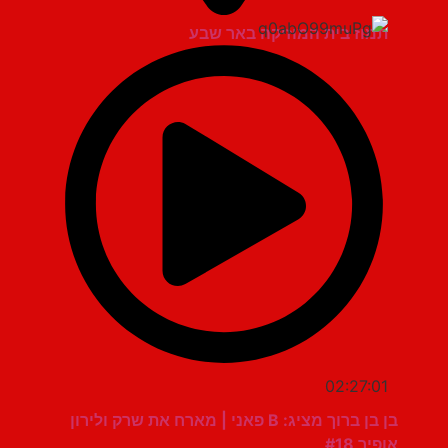
תמוז בית המוזיקה באר שבע
02:27:01
בן בן ברוך מציג: B פאני | מארח את שרק ולירון
אופיר #18