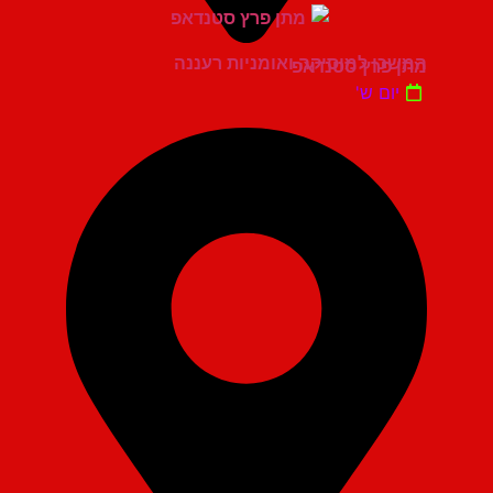
המשכן למוסיקה ואומניות רעננה
מתן פרץ סטנדאפ
יום ש'