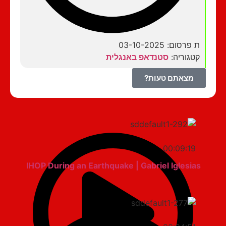
ת פרסום: 03-10-2025
קטגוריה:
סטנדאפ באנגלית
מצאתם טעות?
00:09:19
IHOP During an Earthquake | Gabriel Iglesias