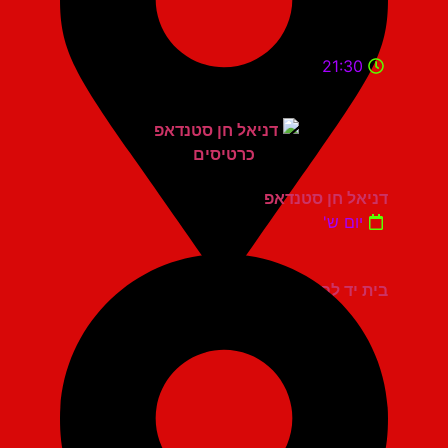
21:30
דניאל חן סטנדאפ
יום ש'
בית יד לבנים אשדוד