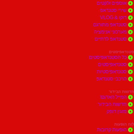
ים ולקטים
י סטנדאפ
 VLOG
דאפ מתורגם
וני אנימציה
דאפ לדתיים
סטים
הסטנדאפיסטים
דאפיסטים
דאפיסטיות
בי סטנדאפ
בידור
ל האדום!
ות הבידור
ן דופק
ות
ות קרובות