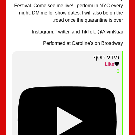
Festival. Come see me live! I perform in NYC eve
night. DM me for show dates. I will also be on t
road once the quarantine is ove
Instagram, Twitter, and TikTok: @AlvinKu
Performed at Caroline's on Broadw
מידע נוסף
Like
0