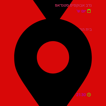
נדב אבוקסיס סטנדאפ
יום ש'
בית החייל תל אביב
21:30