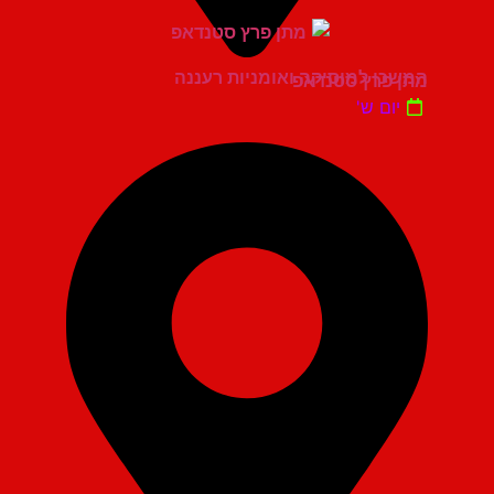
המשכן למוסיקה ואומניות רעננה
מתן פרץ סטנדאפ
יום ש'