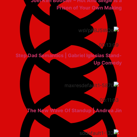
Joel Kim Booster – Hot And Single Is a
Prison of Your Own Making
00:13:09
Step Dad Semantics | Gabriel Iglesias Stand-
Up Comedy
00:11:03
The New Wave Of Standup | Andrea Jin