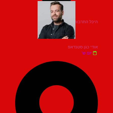
היכל התרבות מעלות תרשיחא
אודי כגן סטנדאפ
יום ש'