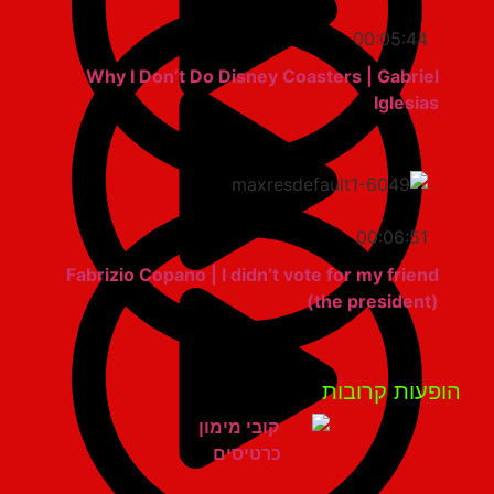
00:05:44
Why I Don’t Do Disney Coasters | Gabriel
Iglesias
00:06:51
Fabrizio Copano | I didn’t vote for my friend
(the president)
פעות קרובות