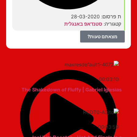
ת פרסום: 28-03-2020
קטגוריה:
סטנדאפ באנגלית
מצאתם טעות?
00:03:10
The Shakedown of Fluffy | Gabriel Iglesias
00:03:59