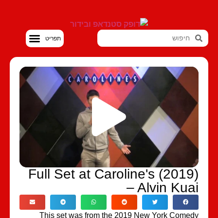
סטנדאפ VOD
Full Set at Caroline's (2019
– Alvin Kua
This set was from the 2019 New York Come