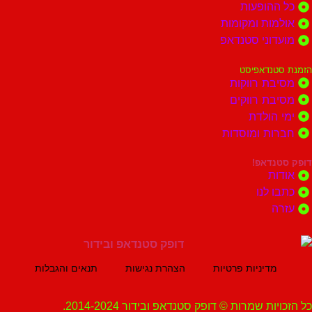
הופעות
ות ומקומות
וני סטנדאפ
נדאפיסט
ת רווקות
ת רווקים
הולדת
ות ומוסדות
נדאפ!
ת
 לנו
ה
מדיניות פרטיות
הצהרת נגישות
תנאים והגבלות
ת שמרות © דופק סטנדאפ ובידור 2014-2024.