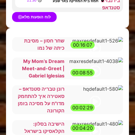
21:30
תמוז בית המוזיקה באר שבע
לוח הופעות מלא
שחר חסון – מסיבת
00:16:07
כיתה של נמו
My Mom’s Dream
Meet-and-Greet |
00:08:55
Gabriel Iglesias
רונן טבריה סטנדאפ –
סאטירה איך להתחמק
מדו"ח על מסיכה בזמן
00:02:29
הקורונה
הישיבה בסלון:
00:04:20
הקלאסיקו בישראל