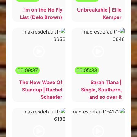
I'm on the No Fly
Unbreakable | Ellie
List (Delo Brown)
Kemper
00:09:37
00:05:33
The New Wave Of
Sarah Tiana |
Standup | Rachel
Single, Southern,
Schaefer
and so over it