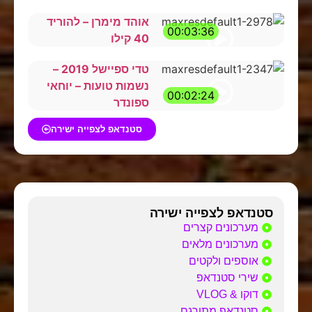
אוהד מימרן – להוריד
00:03:36
40 קילו
טדי ספיישל 2019 –
נשמות טועות – יוחאי
00:02:24
ספונדר
סטנדאפ לצפייה ישירה
סטנדאפ לצפייה ישירה
מערכונים קצרים
מערכונים מלאים
אוספים ולקטים
שירי סטנדאפ
דוקו & VLOG
סטנדאפ מתורגם