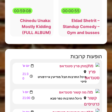
00:59:08
00:00:55
Chinedu Unaka:
Eldad Shetrit –
Mostly Kidding
Standup Comedy –
(FULL ALBUM)
Gym and busses
הופעות קרובות
מתן פרץ סטנדאפ
יום ש'
21:3
היכל התרבות חבל מודיעין איירפורט
0
סיטי
מה קשור סטנדאפ
יום ג'
21:00
היכל התרבות כפר סבא
יום ש'