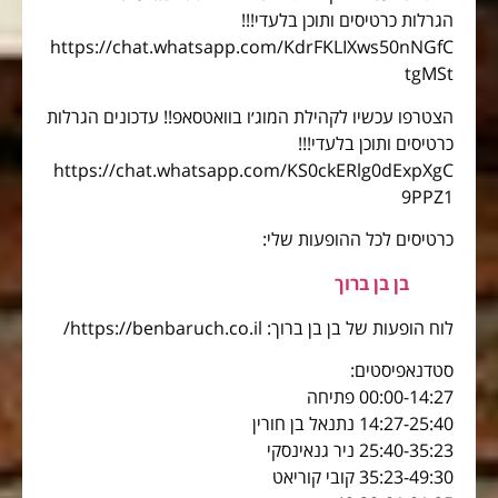
הגרלות כרטיסים ותוכן בלעדי!!!
https://chat.whatsapp.com/KdrFKLIXws50nNGfC
tgMSt
הצטרפו עכשיו לקהילת המוג׳ו בוואטסאפ!! עדכונים הגרלות
כרטיסים ותוכן בלעדי!!!
https://chat.whatsapp.com/KS0ckERlg0dExpXgC
9PPZ1
כרטיסים לכל ההופעות שלי:
בן בן ברוך
לוח הופעות של בן בן ברוך: https://benbaruch.co.il/
סטדנאפיסטים:
00:00-14:27 פתיחה
14:27-25:40 נתנאל בן חורין
25:40-35:23 ניר גנאינסקי
35:23-49:30 קובי קוריאט