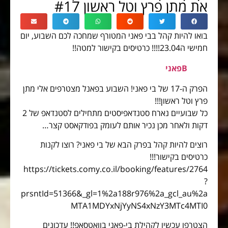
את מתן פרץ וטל ראשון #17
בואו להיות קהל בבי פאני המטורף שמחכה לכם השבוע, יום
חמישי ה23.04!!!! כרטיסים בקישור למטה!!
Bפאני
הפרק ה-17 של בי פאני! השבוע בפאנל מצטרפים אלי מתן
פרץ וטל ראשון!!!
כל שבועיים נארח סטנדאפיסטים מתחילים לסטנדאפ של 2
דקות ולאחר מכן נכיר אותם לעומק בפודקאסט קצר…
רוצים להיות קהל בפרק הבא של בי פאני? רוצו לקנות
כרטיסים בקישור!!!
https://tickets.comy.co.il/booking/features/2764
?
prsntId=51366&_gl=1%2a188r976%2a_gcl_au%2a
MTA1MDYxNjYyNS4xNzY3MTc4MTI0
הצטרפו עכשיו לקהילת בי-פאני בוואטסאפ!! עדכונים