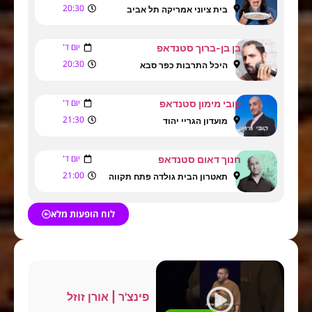
20:30
בית ציוני אמריקה תל אביב
יום ד'
בן בן-ברוך סטנדאפ
20:30
היכל התרבות כפר סבא
יום ד'
קובי מימון סטנדאפ
21:30
מועדון הגריי יהוד
יום ד'
חנוך דאום סטנדאפ
21:00
תאטרון הבית גולדה פתח תקווה
לוח הופעות מלא
פינצ'ר | אורן זוזל