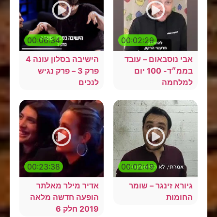
00:06:34
00:02:29
אבי נוסבאום – עובד
הישיבה בסלון עונה 4
בממ״ד- 100 יום
פרק 3 – פרק נגיש
למלחמה
לנכים
00:23:38
00:02:49
גיורא זינגר – שומר
אדיר מילר מאלתר
החומות
הופעה חדשה מלאה
2019 חלק 6