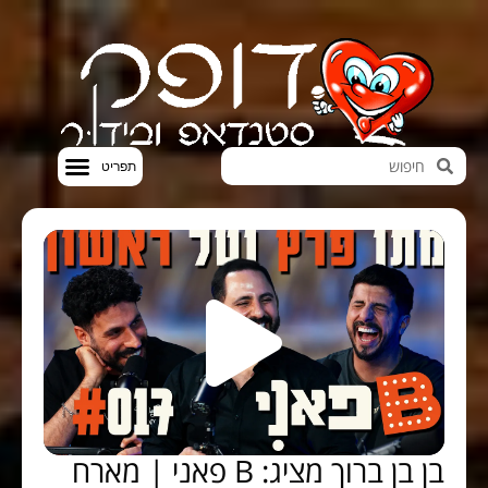
חדשות הבידור
סטנדאפ VOD
בן בן ברוך מציג: B פאני | מארח