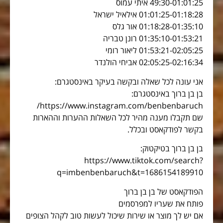
49:30-01:01:25 איתי עמוס
01:01:25-01:18:28 אילאיל ישראל
01:18:28-01:35:10 אור גלס
01:35:10-01:53:21 רונן טבריה
01:53:21-02:05:25 ליאור רומי
02:05:25-02:16:34 אביחי הולנדר
אני עונה לכל שאלה ובקשה בעיקר באינסטגרם:
בן בן ברוך באינסטגרם:
https://www.instagram.com/benbenbaruch/
שם תקבלו מענה מהיר לכל השאלות ההערות וההארות
בקשר לפודקאסט ובכלל.
בן בן ברוך בטיקטוק:
https://www.tiktok.com/search?
q=imbenbenbaruch&t=1686154189910
הפודקאסט של בן בן ברוך
פותח את שעריו למפרסמים
אם יש לך מוצר או שירות שיכול לעשות טוב לקהל הצופים