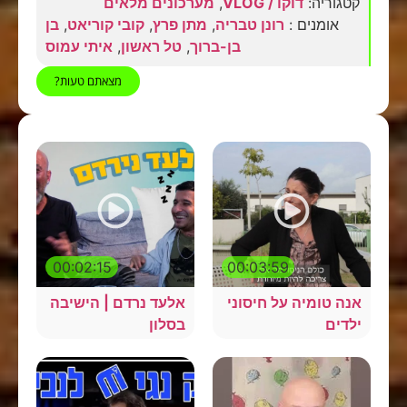
קטגוריה:
דוקו / VLOG
,
מערכונים מלאים
אומנים :
רונן טבריה
,
מתן פרץ
,
קובי קוריאט
,
בן
בן-ברוך
,
טל ראשון
,
איתי עמוס
מצאתם טעות?
00:02:15
00:03:59
אנה טומיה על חיסוני
אלעד נרדם | הישיבה
ילדים
בסלון