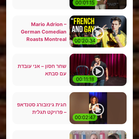
00:01:15
Mario Adrion –
German Comedian
Roasts Montreal
00:20:34
שחר חסון – אני עובדת
עם סבתא
00:11:18
חגית גינזבורג סטנדאפ
– פרויקט תגלית
00:02:47