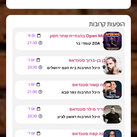
הופעות קרובות
יום א'
Open Mic בהנחיית שחר חסון
21:30
ZOA קומדי בר
יום ג'
בן בן-ברוך סטנדאפ
20:30
היכל התרבות בית העם ירושלים
יום ג'
מה קשור סטנדאפ
21:00
היכל התרבות כפר סבא
יום ד'
אדיר מילר סטנדאפ
20:30
היכל התרבות ראשון לציון
יום ד'
יונה קפח סטנדאפ