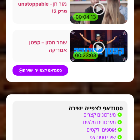
מור חן- unstoppable
פרק 2!
00:04:13
שחר חסון – קפטן
אמריקה
00:23:03
סטנדאפ לצפייה ישירה
סטנדאפ לצפייה ישירה
מערכונים קצרים
מערכונים מלאים
אוספים ולקטים
שירי סטנדאפ